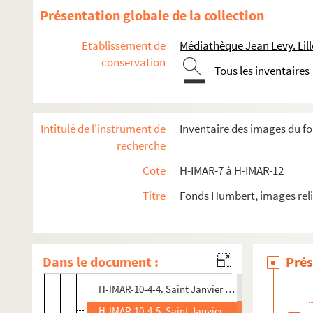
Présentation globale de la collection
Etablissement de
Médiathèque Jean Levy. Lill
Images du fonds Humbert, Images religieuses F à M
conservation
Tous les inventaires
H-IMAR-7-1-1 à H-IMAR-7-204-585. Saint-e-s dont le 
H-IMAR-8-1-1 à H-IMAR-8-190-435. Saint-e-s dont le 
Intitulé de l'instrument de
Inventaire des images du f
H-IMAR-9-1-1 à H-IMAR-9-99-267. Saint-e-s dont le n
recherche
H-IMAR-9-100-268 à H-IMAR-9-146-394. Saint-e-s dont
Cote
H-IMAR-7 à H-IMAR-12
H-IMAR-10-1-1 à H-IMAR-11-4-10. Saint-e-s dont le nom 
Titre
Fonds Humbert, images reli
Saint Janvier
H-IMAR-10-1-1. Saint Janvier de Naples, évêque 
H-IMAR-10-2-2. Saint Janvier de Naples
Dans le document :
Prés
H-IMAR-10-3-3. Saint Janvier
H-IMAR-10-4-4. Saint Janvier sur le point d'être d
H-IMAR-10-4-5. Saint Janvier, évêque et ses com