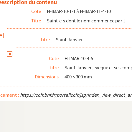
Description du contenu
Cote
H-IMAR-10-1-1 à H-IMAR-11-4-10
artyrs à Nicopolis
Titre
Saint-e-s dont le nom commence par J
aîné des sept fils de sainte Félicitée
Titre
Saint Janvier
mière page d'un Bréviaire du Xve siècle) avec saint Jacob
Cote
H-IMAR-10-4-5
Titre
Saint Janvier, évêque et ses co
Dimensions
400 × 300 mm
n
n
ocument :
https://ccfr.bnf.fr/portailccfr/jsp/index_view_dire
tis
a
ordre des Frères Prêcheurs