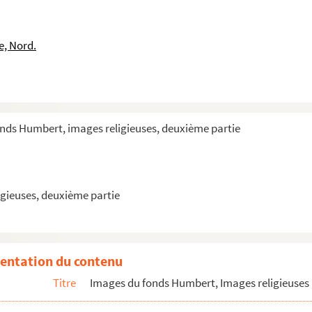
e, Nord.
nom commence par F
nom commence par G
onds Humbert, images religieuses, deuxième partie
om commence par H
 le nom commence par I
commence par J
gieuses, deuxième partie
de Bénévent et ses compagnons martyrs
entation du contenu
Titre
Images du fonds Humbert, Images religieuses 
écapité
pagnons martyrs