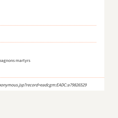
mpagnons martyrs
ct_anonymous.jsp?record=eadcgm:EADC:a79826529