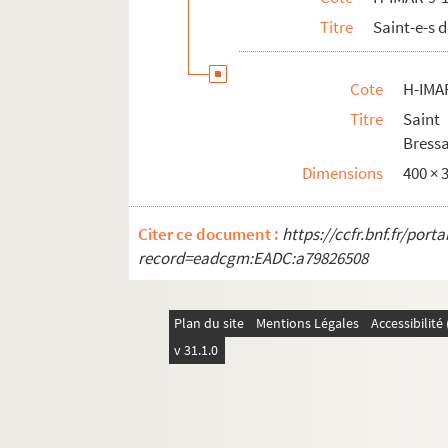
Titre
Saint-e-s 
Cote
H-IMA
Titre
Saint
Bress
Dimensions
400 ×
Citer ce document :
https://ccfr.bnf.fr/por
record=eadcgm:EADC:a79826508
Plan du site
Mentions Légales
Accessibilit
v 31.1.0