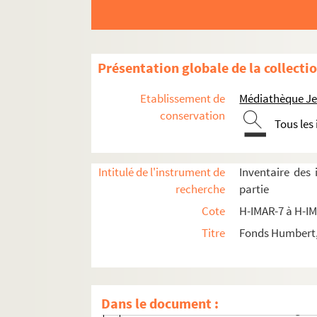
Présentation globale de la collecti
Images du fonds Humbert, Images religieuses F
Etablissement de
Médiathèque Jea
H-IMAR-7-1-1 à H-IMAR-7-204-585. Saint
conservation
Tous les
H-IMAR-8-1-1 à H-IMAR-8-190-435. Saint
H-IMAR-9-1-1 à H-IMAR-9-99-267. Saint-
Intitulé de l'instrument de
Inventaire des
H-IMAR-9-100-268 à H-IMAR-9-146-394. Sain
recherche
partie
Saint Ignace de Loyola
Cote
H-IMAR-7 à H-I
Autres Saints Ignace
Titre
Fonds Humbert, 
H-IMAR-9-119-331. Saint Irénée, évêque 
H-IMAR-9-120-332. Saint Irénée, évêque 
H-IMAR-9-120-333. Saint Irénée, évêque 
Dans le document :
H-IMAR-9-120-334. Sainte Irène vierge e