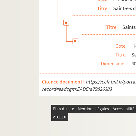
Titre
Saint-e-s
Titre
Saint
Cote
H
Titre
S
Dimensions
4
Citer ce document :
https://ccfr.bnf.fr/por
record=eadcgm:EADC:a79826383
Plan du site
Mentions Légales
Accessibilit
v 31.1.0