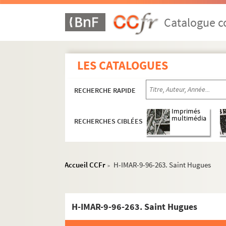
H-IMAR-9-52-161. Sainte Hilarie, martyr
H-IMAR-9-53-162. Saint Hilarion
Catalogue co
H-IMAR-9-54-163. Saint Hilarion, ermite
H-IMAR-9-55-164. Saint Hyacinthe, mar
LES CATALOGUES
H-IMAR-9-55-165. Saint Juvence, prêtre
Saint Hyacithe
RECHERCHE RAPIDE
H-IMAR-9-60-176. Saint Himère, évêque
Imprimés
H-IMAR-9-60-177. Saint Hiradus, Zosime,
multimédia
RECHERCHES CIBLÉES
H-IMAR-9-61-178. Saint Vivence ou Viven
H-IMAR-9-61-179. Saint Irénée et ses c
H-IMAR-9-62-180. Saint ildephonse, arc
Accueil CCFr
H-IMAR-9-96-263. Saint Hugues
>
H-IMAR-9-62-181. Saint ildephonse, arc
H-IMAR-9-63-182. Sainte Hiltrude
H-IMAR-9-96-263. Saint Hugues
H-IMAR-9-64-183. Sainte Hiltrude, vierg
Sainte Hildegarde