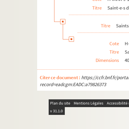
Titre
Saint-e-s
Titre
Saints
Cote
H
Titre
Sa
Dimensions
4
Citer ce document :
https://ccfr.bnf.fr/por
record=eadcgm:EADC:a79826373
Plan du site
Mentions Légales
Accessibilit
v 31.1.0