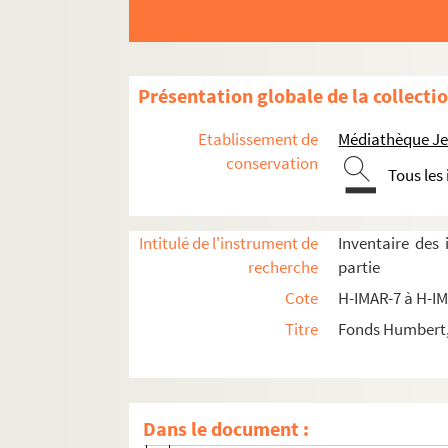
H-IMAR-9-54-163. Saint Hilarion, ermite
H-IMAR-9-55-164. Saint Hyacinthe, mar
H-IMAR-9-55-165. Saint Juvence, prêtre
Présentation globale de la collecti
Saint Hyacithe
H-IMAR-9-60-176. Saint Himère, évêque
Etablissement de
Médiathèque Jea
H-IMAR-9-60-177. Saint Hiradus, Zosime,
conservation
Tous les
H-IMAR-9-61-178. Saint Vivence ou Viven
H-IMAR-9-61-179. Saint Irénée et ses c
Intitulé de l'instrument de
Inventaire des
H-IMAR-9-62-180. Saint ildephonse, arc
recherche
partie
H-IMAR-9-62-181. Saint ildephonse, arc
Cote
H-IMAR-7 à H-I
H-IMAR-9-63-182. Sainte Hiltrude
Titre
Fonds Humbert, 
H-IMAR-9-64-183. Sainte Hiltrude, vierg
Sainte Hildegarde
H-IMAR-9-68-189. Saint Hypace, moine e
Dans le document :
H-IMAR-9-69-190. Saint Hor