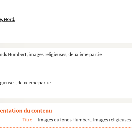
rtyrs
lède
e, Nord.
lède
onds Humbert, images religieuses, deuxième partie
gieuses, deuxième partie
entation du contenu
Titre
Images du fonds Humbert, Images religieuses 