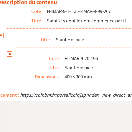
Description du contenu
Cote
H-IMAR-9-1-1 à H-IMAR-9-99-267
nglais de Salisbury
Titre
Saint-e-s dont le nom commence par H
-Cassin l’âme de Diego de Hoces entrer au Ciel
Titre
Saint Hospice
Cote
H-IMAR-9-70-196
Titre
Saint Hospice
Dimensions
400 × 300 mm
?)
ocument :
https://ccfr.bnf.fr/portailccfr/jsp/index_view_dire