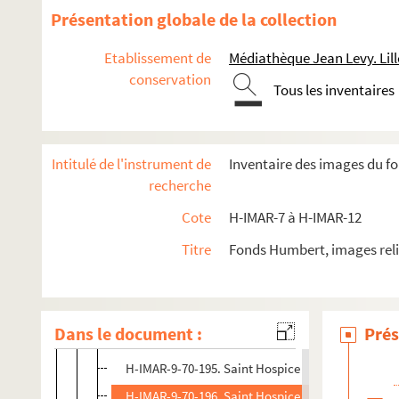
H-IMAR-9-61-179. Saint Irénée et ses compagnons ma
Présentation globale de la collection
H-IMAR-9-62-180. Saint ildephonse, archevêque de To
Etablissement de
Médiathèque Jean Levy. Lill
H-IMAR-9-62-181. Saint ildephonse, archevêque de To
conservation
H-IMAR-9-63-182. Sainte Hiltrude
Tous les inventaires
H-IMAR-9-64-183. Sainte Hiltrude, vierge
Sainte Hildegarde
Intitulé de l'instrument de
Inventaire des images du f
H-IMAR-9-68-189. Saint Hypace, moine en Bithynie
recherche
H-IMAR-9-69-190. Saint Hor
Cote
H-IMAR-7 à H-IMAR-12
H-IMAR-9-69-191. Saint Hor
Titre
Fonds Humbert, images reli
Saint Hospice
H-IMAR-9-70-192. Saint Hospice
H-IMAR-9-70-193. Saint Hospice
Dans le document :
Prés
H-IMAR-9-70-194. Saint Hospice
H-IMAR-9-70-195. Saint Hospice
H-IMAR-9-70-196. Saint Hospice