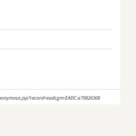
ct_anonymous.jsp?record=eadcgm:EADC:a79826308