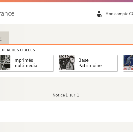
orostore
rance
Mon compte C
ntioche (au dos saint Romain, martyr)
E
CHERCHES CIBLÉES
vantes
Imprimés
Base
multimédia
Patrimoine
Notice
1 sur 1
andide, martyrs à Carthage (Alexandre et Caius, martyrs au dos)
ventius ?)