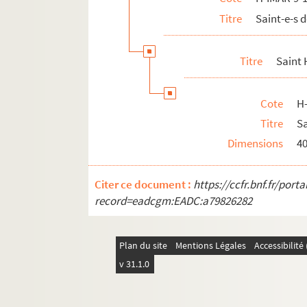
Titre
Saint-e-s
Sainte Honorine
Saint Honoré, évêque d'Amiens
Titre
Saint 
Saints Hubert
Saints Hugues
Cote
H
H-IMAR-9-99-267. Saint Hygin, pape et 
Titre
Sa
H-IMAR-9-100-268 à H-IMAR-9-146-394. Sa
Dimensions
4
H-IMAR-10-1-1 à H-IMAR-11-4-10. Saint-
H-IMAR-11-5-11 à H-IMAR-11-7-20. Saint
Citer ce document :
https://ccfr.bnf.fr/por
H-IMAR-11-8-21 à H-IMAR-11-165-480. Sa
record=eadcgm:EADC:a79826282
H-IMAR-12-1-1 à H-IMAR-12-237-658. Sai
Plan du site
Mentions Légales
Accessibilit
v 31.1.0