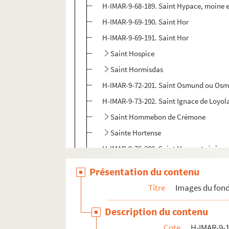
H-IMAR-9-68-189. Saint Hypace, moine e
H-IMAR-9-69-190. Saint Hor
H-IMAR-9-69-191. Saint Hor
Saint Hospice
Saint Hormisdas
H-IMAR-9-72-201. Saint Osmund ou Osmo
H-IMAR-9-73-202. Saint Ignace de Loyola
Saint Hommebon de Crémone
Sainte Hortense
H-IMAR-9-76-209. Saint Honorat, évêque
H-IMAR-9-76-210. Saint Honoré d'Amiens
Présentation du contenu
H-IMAR-9-76-211. Saint Honorat, évêque
Titre
Images du fond
H-IMAR-9-77-212. Saint Honorat, abbé et
Description du contenu
H-IMAR-9-77-213. Saint Honorat et saint 
Cote
H-IMAR-9-1
H-IMAR-9-77-214. Saint Honorat et saint 