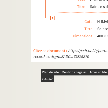
H-IMAR-9-77-213. Saint Honorat et saint 
Titre
Saint-e-s
H-IMAR-9-77-214. Saint Honorat et saint 
Sainte Honorine
Cote
H-IMA
Saint Honoré, évêque d'Amiens
Titre
Sainte
Saints Hubert
Dimensions
400 ×
Saints Hugues
Citer ce document :
H-IMAR-9-99-267. Saint Hygin, pape et 
https://ccfr.bnf.fr/por
record=eadcgm:EADC:a79826270
H-IMAR-9-100-268 à H-IMAR-9-146-394. Sa
H-IMAR-10-1-1 à H-IMAR-11-4-10. Saint-
Plan du site
Mentions Légales
Accessibilit
H-IMAR-11-5-11 à H-IMAR-11-7-20. Saint
v 31.1.0
H-IMAR-11-8-21 à H-IMAR-11-165-480. Sa
H-IMAR-12-1-1 à H-IMAR-12-237-658. Sai