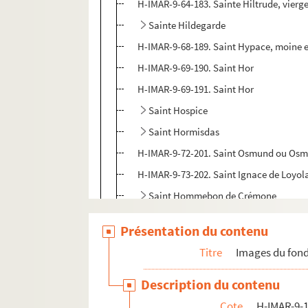
H-IMAR-9-64-183. Sainte Hiltrude, vierg
Sainte Hildegarde
H-IMAR-9-68-189. Saint Hypace, moine e
H-IMAR-9-69-190. Saint Hor
H-IMAR-9-69-191. Saint Hor
Saint Hospice
Saint Hormisdas
H-IMAR-9-72-201. Saint Osmund ou Osmo
H-IMAR-9-73-202. Saint Ignace de Loyola
Saint Hommebon de Crémone
Sainte Hortense
Présentation du contenu
H-IMAR-9-76-209. Saint Honorat, évêque
Titre
Images du fond
H-IMAR-9-76-210. Saint Honoré d'Amiens
H-IMAR-9-76-211. Saint Honorat, évêque
Description du contenu
H-IMAR-9-77-212. Saint Honorat, abbé et
Cote
H-IMAR-9-1