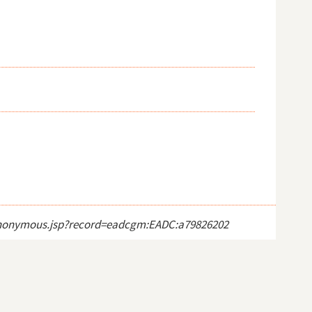
ct_anonymous.jsp?record=eadcgm:EADC:a79826202