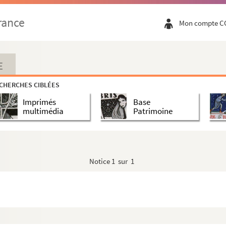
rance
Mon compte C
E
CHERCHES CIBLÉES
Imprimés
Base
multimédia
Patrimoine
in le Grand
Notice
1 sur 1