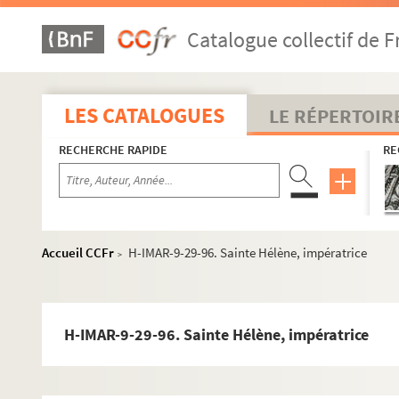
Saint Herménégilde
Catalogue collectif de F
Saints Henri
Sainte Henriette
H-IMAR-9-23-64. Saint Herculan, martyr à Rome
LES CATALOGUES
LE RÉPERTOIR
H-IMAR-9-23-65. Saint Herculan, martyr à Rome
RECHERCHE RAPIDE
RE
H-IMAR-9-23-66. Saint Herculan, évêque de Pérouse
Sainte Hedwidge ou Edwige
Sainte Hélène
H-IMAR-9-26-76. Sainte Hélène, mère de Constant
Accueil CCFr
H-IMAR-9-29-96. Sainte Hélène, impératrice
>
H-IMAR-9-27-77. Sainte Hélène, impératrice
H-IMAR-9-27-78. Sainte Hélène, impératrice
H-IMAR-9-27-79. Sainte Hélène, impératrice
H-IMAR-9-29-96. Sainte Hélène, impératrice
H-IMAR-9-27-80. Sainte Hélène, impératrice
H-IMAR-9-27-81. Sainte Hélène, impératrice