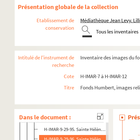
H-IMAR-9-27-82. Sainte Hélène, impératrice
Présentation globale de la collection
H-IMAR-9-28-83. Sainte Hélène, impératrice
Etablissement de
Médiathèque Jean Levy. Lill
H-IMAR-9-28-84. Sainte Hélène, impératrice
conservation
Tous les inventaires
H-IMAR-9-28-85. Sainte Hélène, impératrice
H-IMAR-9-28-86. Sainte Hélène, impératrice
H-IMAR-9-28-87. Sainte Hélène, impératrice
Intitulé de l'instrument de
Inventaire des images du f
H-IMAR-9-28-88. Sainte Hélène, impératrice
recherche
H-IMAR-9-28-89. Sainte Hélène, impératrice
Cote
H-IMAR-7 à H-IMAR-12
H-IMAR-9-28-90. Sainte Hélène, impératrice
Titre
Fonds Humbert, images reli
H-IMAR-9-28-91. Sainte Hélène, impératrice
H-IMAR-9-29-92. Sainte Hélène, impératrice
H-IMAR-9-29-93. Sainte Hélène, impératrice
Dans le document :
Prés
H-IMAR-9-29-94. Sainte Hélène, impératrice
H-IMAR-9-29-95. Sainte Hélène, impératrice
H-IMAR-9-29-96. Sainte Hélène, impératrice