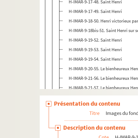
H-IMAR-9-17-48. Saint Henri
H-IMAR-9-17-49. Saint Henri
H-IMAR-9-18-50. Henri victorieux par 
H-IMAR-9-18bis-51. Saint Henri sur s
H-IMAR-9-19-52. Saint Henri
H-IMAR-9-19-53. Saint Henri
H-IMAR-9-19-54. Saint Henri
H-IMAR-9-20-55. Le bienheureux Henr
H-IMAR-9-21-56. Le bienheureux Henri 
H-IMAR-9-21-57. Le bienheureux Hen
H-IMAR-9-21-58. Le bienheureux Hen
Présentation du contenu
H-IMAR-9-21-59. Le bienheureux Hen
Titre
Images du fond
Sainte Henriette
Description du contenu
H-IMAR-9-23-64. Saint Herculan, marty
Cote
H-IMAR-9-1
H-IMAR-9-23-65. Saint Herculan, marty