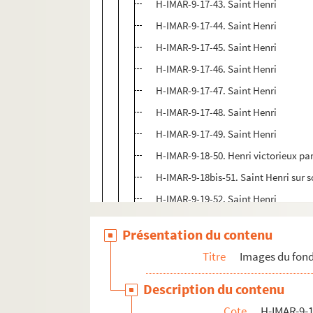
H-IMAR-9-17-43. Saint Henri
H-IMAR-9-17-44. Saint Henri
H-IMAR-9-17-45. Saint Henri
H-IMAR-9-17-46. Saint Henri
H-IMAR-9-17-47. Saint Henri
H-IMAR-9-17-48. Saint Henri
H-IMAR-9-17-49. Saint Henri
H-IMAR-9-18-50. Henri victorieux par 
H-IMAR-9-18bis-51. Saint Henri sur s
H-IMAR-9-19-52. Saint Henri
H-IMAR-9-19-53. Saint Henri
Présentation du contenu
H-IMAR-9-19-54. Saint Henri
Titre
Images du fond
H-IMAR-9-20-55. Le bienheureux Henr
H-IMAR-9-21-56. Le bienheureux Henri 
Description du contenu
H-IMAR-9-21-57. Le bienheureux Hen
Cote
H-IMAR-9-1