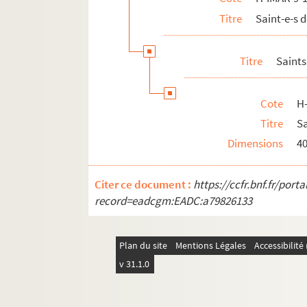
H-IMAR-9-21-58. Le bienheureux Hen
Titre
Saint-e-s
H-IMAR-9-21-59. Le bienheureux Hen
Titre
Saints
Sainte Henriette
H-IMAR-9-23-64. Saint Herculan, marty
Cote
H
H-IMAR-9-23-65. Saint Herculan, marty
Titre
S
H-IMAR-9-23-66. Saint Herculan, évêque
Dimensions
4
Sainte Hedwidge ou Edwige
Sainte Hélène
Citer ce document :
https://ccfr.bnf.fr/por
H-IMAR-9-34-115. Saint Helenus, abbé (?
record=eadcgm:EADC:a79826133
H-IMAR-9-34-116. Saint Héléne, ermite
H-IMAR-9-34-117. Saint Elie ou Hélie de
Plan du site
Mentions Légales
Accessibilit
H-IMAR-9-34-118. Saint Hélie, abbé en 
v 31.1.0
H-IMAR-9-34-119. Saint Héléne, ermite
H-IMAR-9-35-120. Saint Hervé