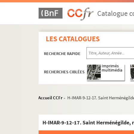
Catalogue co
LES CATALOGUES
RECHERCHE RAPIDE
Imprimés
multimédia
RECHERCHES CIBLÉES
Images du fonds Humbert, Images religieuses F
H-IMAR-7-1-1 à H-IMAR-7-204-585. Saint
Accueil CCFr
H-IMAR-9-12-17. Saint Herménégilde
>
H-IMAR-8-1-1 à H-IMAR-8-190-435. Saint
H-IMAR-9-1-1 à H-IMAR-9-99-267. Saint-e-s
H-IMAR-9-12-17. Saint Herménégilde, 
H-IMAR-9-1-1. Saint Habacuc, propète
H-IMAR-9-1-2. Saint Habacuc, propète (