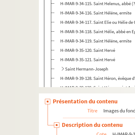
H-IMAR-9-34-115. Saint Helenus, abbé (?
H-IMAR-9-34-116. Saint Héléne, ermite
H-IMAR-9-34-117. Saint Elie ou Hélie de
H-IMAR-9-34-118. Saint Hélie, abbé en 
H-IMAR-9-34-119. Saint Héléne, ermite
H-IMAR-9-35-120. Saint Hervé
H-IMAR-9-35-121. Saint Hervé
Saint Hermann-Joseph
H-IMAR-9-39-128. Saint Héron, évêque d
H-IMAR-9-39-129. Saint Héron, saint Arsè
H-IMAR-9-39-130. Saint Héron, philosop
Présentation du contenu
H-IMAR-9-40-131. Sainte Hérodiade ou 
Titre
Images du fond
H-IMAR-9-41-132. Saint Hésique, soldat 
Description du contenu
H-IMAR-9-41-133. Saint Hésique, soldat 
Cote
H-IMAR-9-1
Saint Hippolyte