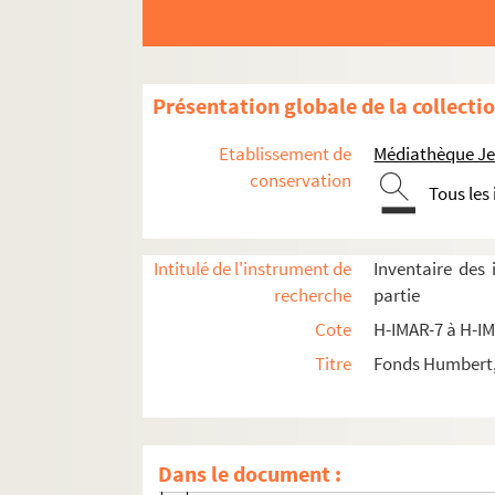
H-IMAR-9-2-3. Saint Habetdeum, évêque e
H-IMAR-9-3-4. Elon, juge et fils de Zabu
H-IMAR-9-4-5. Saint Hamon de Landacho
Présentation globale de la collecti
H-IMAR-9-5-6. Statue du Révérend Père 
Etablissement de
Médiathèque Jea
H-IMAR-9-6-7. Saint Hénoch ou Enoch
conservation
Tous les
H-IMAR-9-7-8. Saint Heber ou Eber, fils 
H-IMAR-9-8-9. Saint Hermès, martyr à 
Intitulé de l'instrument de
Inventaire des
H-IMAR-9-8-10. Au sujet du transport du
recherche
partie
H-IMAR-9-8-11. Saint Hermas
Cote
H-IMAR-7 à H-I
H-IMAR-9-8-12. Saint Hermagoras et sain
Titre
Fonds Humbert, 
H-IMAR-9-9-13. Sainte Irène de Magédon,
H-IMAR-9-9-14. Sainte Irène, sainte Agap
H-IMAR-9-10-15. Sainte Hermione, vierg
Dans le document :
H-IMAR-9-11-16. Sainte Herluca, vierge 