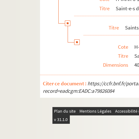
Titre
Saint-e-s
Titre
Saints
Cote
H
Titre
Sa
Dimensions
4
Citer ce document :
https://ccfr.bnf.fr/por
record=eadcgm:EADC:a79826084
Plan du site
Mentions Légales
Accessibilit
v 31.1.0