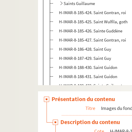
Saints Guillaume
H-IMAR-8-185-424. Saint Gontran, roi
H-IMAR-8-185-425. Saint Wulfila, goth
H-IMAR-8-185-426. Sainte Guddène
H-IMAR-8-185-427. Saint Gontran, roi
H-IMAR-8-186-428. Saint Guy
H-IMAR-8-187-429. Saint Guy
H-IMAR-8-188-430. Saint Guidon
H-IMAR-8-188-431. Saint Guidon
H-IMAR-8-189-432. Sainte Guiborat
H-IMAR-8-190-433. Saint Guingalois ou 
Présentation du contenu
H-IMAR-8-190-434. Saint Guingalois
Titre
Images du fond
H-IMAR-8-190-435. Saint Guingalois
Description du contenu
H-IMAR-9-1-1 à H-IMAR-9-99-267. Saint-
Cote
H-IMAR-8-1