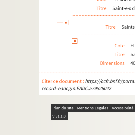
Titre
Saint-e-s
H-IMAR-8-189-432. Sainte Guiborat
H-IMAR-8-190-433. Saint Guingalois ou 
Titre
Saints
H-IMAR-8-190-434. Saint Guingalois
H-IMAR-8-190-435. Saint Guingalois
Cote
H
H-IMAR-9-1-1 à H-IMAR-9-99-267. Saint-
Titre
Sa
H-IMAR-9-100-268 à H-IMAR-9-146-394. Sa
Dimensions
4
H-IMAR-10-1-1 à H-IMAR-11-4-10. Saint-
H-IMAR-11-5-11 à H-IMAR-11-7-20. Saint
Citer ce document :
https://ccfr.bnf.fr/por
H-IMAR-11-8-21 à H-IMAR-11-165-480. Sa
record=eadcgm:EADC:a79826042
H-IMAR-12-1-1 à H-IMAR-12-237-658. Sai
Plan du site
Mentions Légales
Accessibilit
v 31.1.0