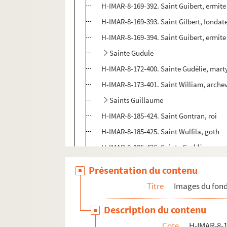
H-IMAR-8-169-392. Saint Guibert, ermite
H-IMAR-8-169-393. Saint Gilbert, fondat
H-IMAR-8-169-394. Saint Guibert, ermite
Sainte Gudule
H-IMAR-8-172-400. Sainte Gudélie, mart
H-IMAR-8-173-401. Saint William, arche
Saints Guillaume
H-IMAR-8-185-424. Saint Gontran, roi
H-IMAR-8-185-425. Saint Wulfila, goth
H-IMAR-8-185-426. Sainte Guddène
H-IMAR-8-185-427. Saint Gontran, roi
Présentation du contenu
H-IMAR-8-186-428. Saint Guy
Titre
Images du fond
H-IMAR-8-187-429. Saint Guy
Description du contenu
H-IMAR-8-188-430. Saint Guidon
Cote
H-IMAR-8-1
H-IMAR-8-188-431. Saint Guidon