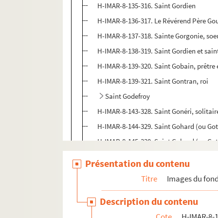
H-IMAR-8-135-316. Saint Gordien
H-IMAR-8-136-317. Le Révérend Père Gour
H-IMAR-8-137-318. Sainte Gorgonie, soeu
H-IMAR-8-138-319. Saint Gordien et sai
H-IMAR-8-139-320. Saint Gobain, prêtre 
H-IMAR-8-139-321. Saint Gontran, roi
Saint Godefroy
H-IMAR-8-143-328. Saint Gonéri, solitai
H-IMAR-8-144-329. Saint Gohard (ou Go
H-IMAR-8-145-330. Saint Gohard (ou Go
H-IMAR-8-145-331. Saint Gohard (ou Go
Présentation du contenu
H-IMAR-8-145-332. Saint Goar, ermite e
Titre
Images du fond
H-IMAR-8-145-333. Saint Goar, ermite e
Description du contenu
H-IMAR-8-146-334. Saint Goar, ermite e
Cote
H-IMAR-8-1
H-IMAR-8-146-335. Saint Goau