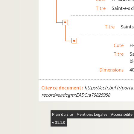
Titre
Saint-e-s
H-IMAR-8-146-336. Saint Goar
H-IMAR-8-146-337. Saint Gothard, évêq
Titre
Saints
H-IMAR-8-147-338. Saint Goar
H-IMAR-8-148-339. Saint Goar
Cote
H
H-IMAR-8-148-340. Saint Gothard, curé 
Titre
S
H-IMAR-8-148-341. Saint Goar
bi
H-IMAR-8-149-342. Saint Grimbald
Dimensions
4
Saints Grégoire
H-IMAR-8-167-389. Le bienheureux Gracia
Citer ce document :
https://ccfr.bnf.fr/por
H-IMAR-8-168-390. Saint Gommaire de L
record=eadcgm:EADC:a79825958
H-IMAR-8-169-391. Saint Cuthbert (avec 
H-IMAR-8-169-392. Saint Guibert, ermite
Plan du site
Mentions Légales
Accessibilit
H-IMAR-8-169-393. Saint Gilbert, fondat
v 31.1.0
H-IMAR-8-169-394. Saint Guibert, ermite