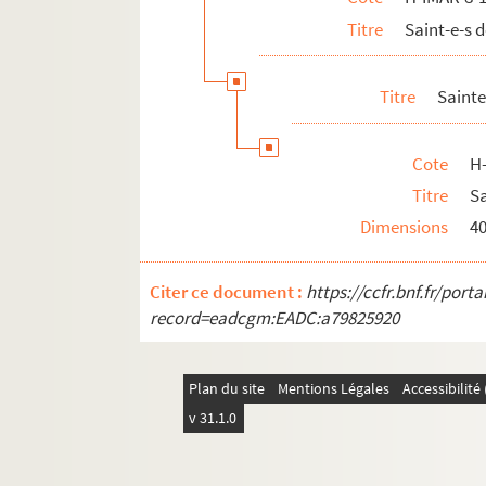
Titre
Saint-e-s
H-IMAR-8-128-305. Sainte Wolfsindis de
H-IMAR-8-129-306. Saint Gorry (saint Go
Titre
Saint
H-IMAR-8-129-307. Saint Gorry (saint Go
H-IMAR-8-130-308. Le bienheureux Gonz
Cote
H
H-IMAR-8-130-309. Le bienheureux Gonz
Titre
S
Saint Godeleine ou Godelive
Dimensions
4
Saint Gorgon
H-IMAR-8-135-316. Saint Gordien
Citer ce document :
https://ccfr.bnf.fr/por
H-IMAR-8-136-317. Le Révérend Père Gour
record=eadcgm:EADC:a79825920
H-IMAR-8-137-318. Sainte Gorgonie, soeu
H-IMAR-8-138-319. Saint Gordien et sai
Plan du site
Mentions Légales
Accessibilit
H-IMAR-8-139-320. Saint Gobain, prêtre 
v 31.1.0
H-IMAR-8-139-321. Saint Gontran, roi
Saint Godefroy