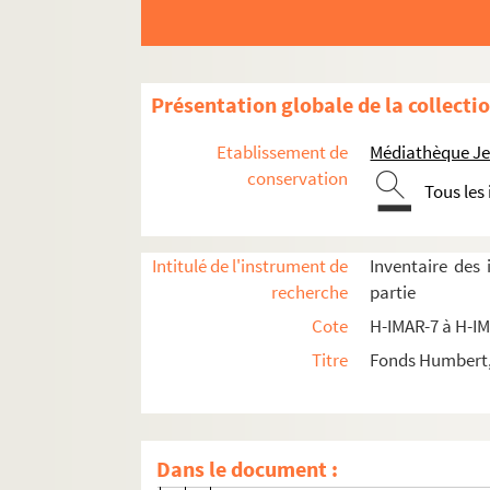
H-IMAR-8-69-153. Saint Gérald, confesse
Saintes Gertrude
H-IMAR-8-78-178. Saint Gédéon, juge da
Présentation globale de la collecti
H-IMAR-8-79-179. Saint Géréon, martyr
Etablissement de
Médiathèque Jea
H-IMAR-8-79-180. Saint Géréon, martyr
conservation
Tous les
H-IMAR-8-80-181. Petit livret de l'histoi
Saintes Geneviève
Intitulé de l'instrument de
Inventaire des
H-IMAR-8-100-256. Saint Géminien, évê
recherche
partie
H-IMAR-8-100-257. Saint Gennade, évêqu
Cote
H-IMAR-7 à H-I
H-IMAR-8-100-258. Saint Gennade, évêq
Titre
Fonds Humbert, 
H-IMAR-8-101-259. Saint Gery, évêque d'
H-IMAR-8-102-260. Saint Gery
Sainte Germaine
Dans le document :
H-IMAR-8-103-261. Sainte Germaine