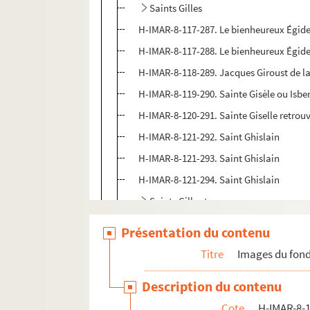
Saints Gilles
H-IMAR-8-117-287. Le bienheureux Égide
H-IMAR-8-117-288. Le bienheureux Égide
H-IMAR-8-118-289. Jacques Giroust de 
H-IMAR-8-119-290. Sainte Gisèle ou Isber
H-IMAR-8-120-291. Sainte Giselle retrouv
H-IMAR-8-121-292. Saint Ghislain
H-IMAR-8-121-293. Saint Ghislain
H-IMAR-8-121-294. Saint Ghislain
Saints Gilbert
H-IMAR-8-124-300. Saint Giraud de Sale
Présentation du contenu
H-IMAR-8-125-301. Sainte Glycère et Sai
Titre
Images du fond
H-IMAR-8-126-302. Sainte Glycérie (ou Gl
Description du contenu
H-IMAR-8-127-303. Sainte Glossinde, vie
Cote
H-IMAR-8-1
H-IMAR-8-128-304. Sainte Glossinde, vie