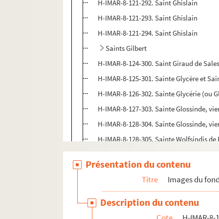
H-IMAR-8-121-292. Saint Ghislain
H-IMAR-8-121-293. Saint Ghislain
H-IMAR-8-121-294. Saint Ghislain
Saints Gilbert
H-IMAR-8-124-300. Saint Giraud de Sale
H-IMAR-8-125-301. Sainte Glycère et Sai
H-IMAR-8-126-302. Sainte Glycérie (ou Gl
H-IMAR-8-127-303. Sainte Glossinde, vie
H-IMAR-8-128-304. Sainte Glossinde, vie
H-IMAR-8-128-305. Sainte Wolfsindis de
H-IMAR-8-129-306. Saint Gorry (saint Go
Présentation du contenu
H-IMAR-8-129-307. Saint Gorry (saint Go
Titre
Images du fond
H-IMAR-8-130-308. Le bienheureux Gonz
H-IMAR-8-130-309. Le bienheureux Gonz
Description du contenu
Saint Godeleine ou Godelive
Cote
H-IMAR-8-1