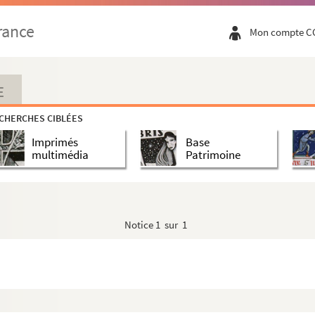
rance
Mon compte C
ce
E
CHERCHES CIBLÉES
Imprimés
Base
multimédia
Patrimoine
e Manassé
Notice
1 sur 1
eneviève