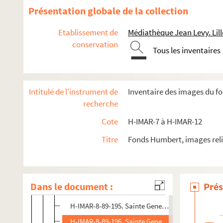
H-IMAR-8-81-182. Sainte Geneviève, cantiques spir
Présentation globale de la collection
H-IMAR-8-82-183. Sainte Geneviève de Brabant
Etablissement de
Médiathèque Jean Levy. Lill
H-IMAR-8-83-184. Sainte Geneviève de Brabant, c
conservation
Tous les inventaires
H-IMAR-8-84-185. Sainte Geneviève de Brabant
H-IMAR-8-84-186. Sainte Geneviève de Brabant
H-IMAR-8-85-187. Sainte Geneviève
Intitulé de l'instrument de
Inventaire des images du f
H-IMAR-8-86-188. Sainte Geneviève, vierge et patr
recherche
H-IMAR-8-87-189. Sainte Geneviève, verrière de S
Cote
H-IMAR-7 à H-IMAR-12
H-IMAR-8-88-190. Sainte Geneviève, vierge
Titre
Fonds Humbert, images reli
H-IMAR-8-89-191. Sainte Geneviève
H-IMAR-8-89-192. Sainte Geneviève
H-IMAR-8-89-193. Sainte Geneviève
Dans le document :
Prés
H-IMAR-8-89-194. Sainte Geneviève
H-IMAR-8-89-195. Sainte Geneviève
H-IMAR-8-89-196. Sainte Geneviève