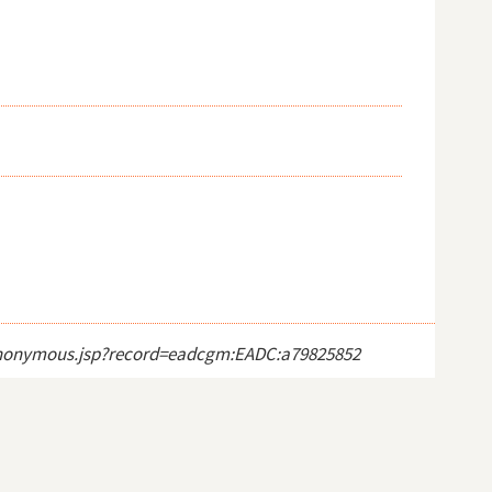
ct_anonymous.jsp?record=eadcgm:EADC:a79825852