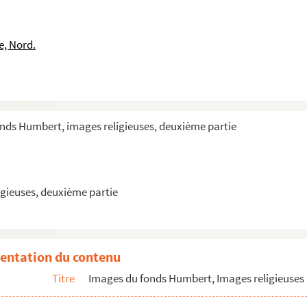
ituels
e, Nord.
antique
onds Humbert, images religieuses, deuxième partie
onne de Paris
aint-Denys-la-Chapelle
gieuses, deuxième partie
entation du contenu
Titre
Images du fonds Humbert, Images religieuses 