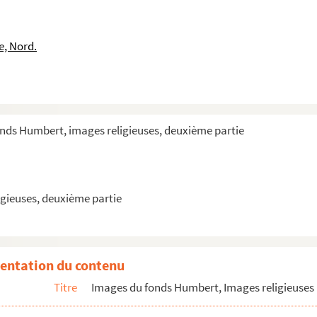
e Manassé
e, Nord.
eneviève
ituels
onds Humbert, images religieuses, deuxième partie
antique
gieuses, deuxième partie
onne de Paris
entation du contenu
aint-Denys-la-Chapelle
Titre
Images du fonds Humbert, Images religieuses 