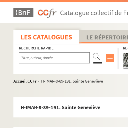
Saints Georges
Catalogue collectif de F
Saints Germain
Saints Gervais
H-IMAR-8-56-133. Saint Gétule et ses compagnons ma
LES CATALOGUES
LE RÉPERTOIR
H-IMAR-8-56-134. Saint Géréon de Cologne, martyr
RECHERCHE RAPIDE
RE
H-IMAR-8-57-135. Saint Gélase 1er, pape
H-IMAR-8-58-136. Saint Gerlac
H-IMAR-8-59-137. Saint Gebhard, évêque de Constan
H-IMAR-8-60-138. Saint Gérasime
Accueil CCFr
H-IMAR-8-89-191. Sainte Geneviève
>
H-IMAR-8-60-139. Saint Gérasime
Le bienheureux Gérard Majella
Saints Gérard
H-IMAR-8-89-191. Sainte Geneviève
H-IMAR-8-69-153. Saint Gérald, confesseur
Saintes Gertrude