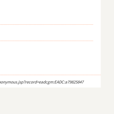
ct_anonymous.jsp?record=eadcgm:EADC:a79825847