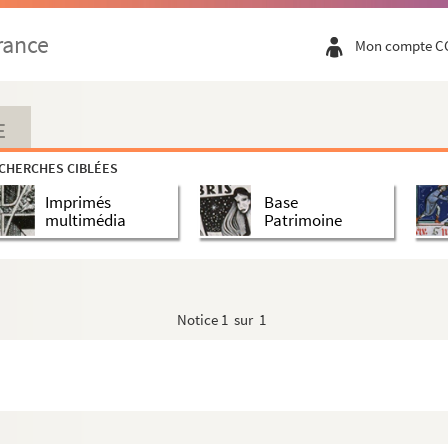
rance
Mon compte C
rtyrs
E
CHERCHES CIBLÉES
Imprimés
Base
multimédia
Patrimoine
ce
Notice
1 sur 1