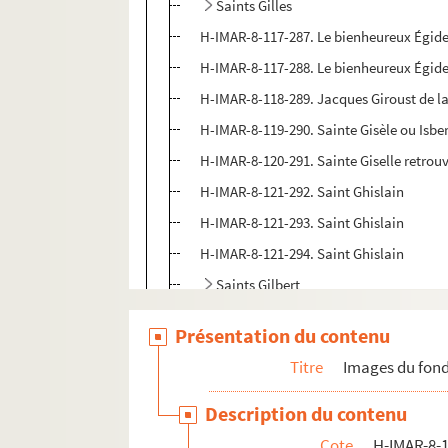
Saints Gilles
H-IMAR-8-117-287. Le bienheureux Égide
H-IMAR-8-117-288. Le bienheureux Égide
H-IMAR-8-118-289. Jacques Giroust de 
H-IMAR-8-119-290. Sainte Gisèle ou Isber
H-IMAR-8-120-291. Sainte Giselle retrouv
H-IMAR-8-121-292. Saint Ghislain
H-IMAR-8-121-293. Saint Ghislain
H-IMAR-8-121-294. Saint Ghislain
Saints Gilbert
H-IMAR-8-124-300. Saint Giraud de Sale
Présentation du contenu
H-IMAR-8-125-301. Sainte Glycère et Sai
Titre
Images du fond
H-IMAR-8-126-302. Sainte Glycérie (ou Gl
H-IMAR-8-127-303. Sainte Glossinde, vie
Description du contenu
H-IMAR-8-128-304. Sainte Glossinde, vie
Cote
H-IMAR-8-1