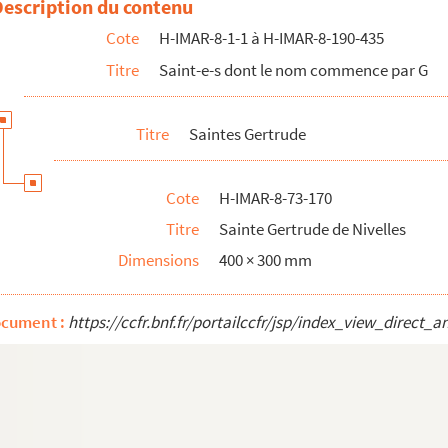
Description du contenu
enberg
Cote
H-IMAR-8-1-1 à H-IMAR-8-190-435
enberg
Titre
Saint-e-s dont le nom commence par G
rge
Titre
Saintes Gertrude
Cote
H-IMAR-8-73-170
euse de l'ordre de saint Benoît
Titre
Sainte Gertrude de Nivelles
e Manassé
Dimensions
400 × 300 mm
ocument :
https://ccfr.bnf.fr/portailccfr/jsp/index_view_dire
eneviève
e