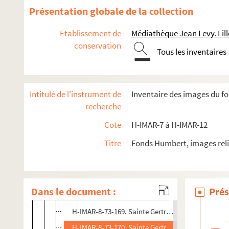
H-IMAR-8-70-156. Sainte Gertrude de Nivelles, vie
Présentation globale de la collection
H-IMAR-8-70-157. Sainte Gertrude de Nivelles, vie
Etablissement de
Médiathèque Jean Levy. Lill
H-IMAR-8-71-158. Sainte Gertrude de Nivelles
conservation
Tous les inventaires
H-IMAR-8-71-159. Sainte Gertrude de Nivelles
H-IMAR-8-71-160. Sainte Gertrude de Nivelles
H-IMAR-8-72-161. Sainte Gertrude de Nivelles
Intitulé de l'instrument de
Inventaire des images du f
H-IMAR-8-72-162. Sainte Gertrude de Nivelles
recherche
H-IMAR-8-72-163. Sainte Gertrude de Nivelles
Cote
H-IMAR-7 à H-IMAR-12
H-IMAR-8-72-164. Sainte Gertrude de Nivelles
Titre
Fonds Humbert, images reli
H-IMAR-8-72-165. Sainte Gertrude de Nivelles
H-IMAR-8-72-166. Sainte Gertrude de Nivelles
H-IMAR-8-72-167. Sainte Gertrude de Nivelles
Dans le document :
Prés
H-IMAR-8-72-168. Sainte Gertrude de Nivelles
H-IMAR-8-73-169. Sainte Gertrude de Nivelles
H-IMAR-8-73-170. Sainte Gertrude de Nivelles