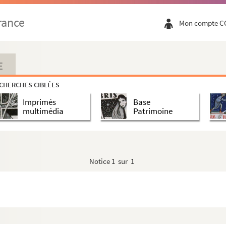
rance
Mon compte C
rtyrs
E
CHERCHES CIBLÉES
ce
Imprimés
Base
multimédia
Patrimoine
Notice
1 sur 1
rge et abbesse
rge et abbesse