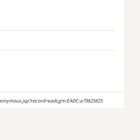
ct_anonymous.jsp?record=eadcgm:EADC:a79825825