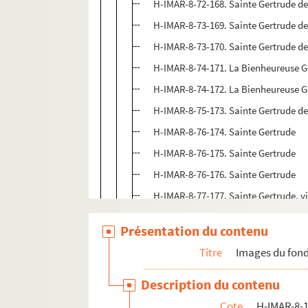
H-IMAR-8-72-168. Sainte Gertrude de
H-IMAR-8-73-169. Sainte Gertrude de
H-IMAR-8-73-170. Sainte Gertrude de
H-IMAR-8-74-171. La Bienheureuse G
H-IMAR-8-74-172. La Bienheureuse G
H-IMAR-8-75-173. Sainte Gertrude de 
H-IMAR-8-76-174. Sainte Gertrude
H-IMAR-8-76-175. Sainte Gertrude
H-IMAR-8-76-176. Sainte Gertrude
H-IMAR-8-77-177. Sainte Gertrude, vie
H-IMAR-8-78-178. Saint Gédéon, juge da
Présentation du contenu
H-IMAR-8-79-179. Saint Géréon, martyr
Titre
Images du fond
H-IMAR-8-79-180. Saint Géréon, martyr
Description du contenu
H-IMAR-8-80-181. Petit livret de l'histoi
Cote
H-IMAR-8-1
Saintes Geneviève