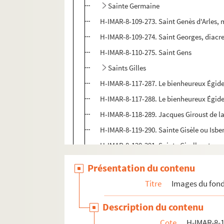
Sainte Germaine
H-IMAR-8-109-273. Saint Genès d'Arles, 
H-IMAR-8-109-274. Saint Georges, diacre 
H-IMAR-8-110-275. Saint Gens
Saints Gilles
H-IMAR-8-117-287. Le bienheureux Égide
H-IMAR-8-117-288. Le bienheureux Égide
H-IMAR-8-118-289. Jacques Giroust de 
H-IMAR-8-119-290. Sainte Gisèle ou Isber
H-IMAR-8-120-291. Sainte Giselle retrouv
H-IMAR-8-121-292. Saint Ghislain
Présentation du contenu
H-IMAR-8-121-293. Saint Ghislain
Titre
Images du fond
H-IMAR-8-121-294. Saint Ghislain
Description du contenu
Saints Gilbert
Cote
H-IMAR-8-1
H-IMAR-8-124-300. Saint Giraud de Sale