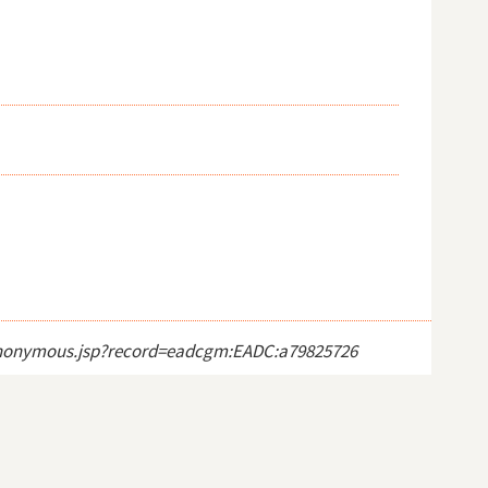
ct_anonymous.jsp?record=eadcgm:EADC:a79825726