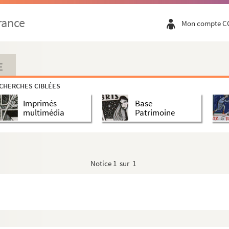
rance
Mon compte C
E
CHERCHES CIBLÉES
Imprimés
Base
multimédia
Patrimoine
Notice
1 sur 1