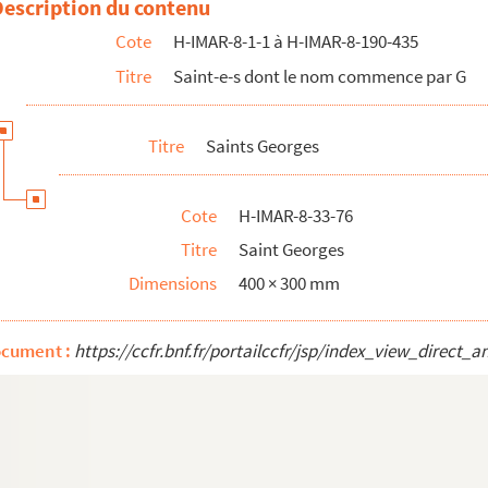
Description du contenu
Cote
H-IMAR-8-1-1 à H-IMAR-8-190-435
Titre
Saint-e-s dont le nom commence par G
Titre
Saints Georges
Cote
H-IMAR-8-33-76
Titre
Saint Georges
Dimensions
400 × 300 mm
 Schiavoni)
ocument :
https://ccfr.bnf.fr/portailccfr/jsp/index_view_dire
on d'après M. L. Glötzle