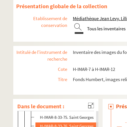
H-IMAR-8-31-62. Saint Georges
Présentation globale de la collection
H-IMAR-8-31-63. Saint Georges
Etablissement de
Médiathèque Jean Levy. Lill
H-IMAR-8-31-64. Saint Georges
conservation
Tous les inventaires
H-IMAR-8-31-65. Saint Georges
H-IMAR-8-32-66. Saint Georges
H-IMAR-8-32-67. Saint Georges
Intitulé de l'instrument de
Inventaire des images du f
H-IMAR-8-32-68. Saint Georges
recherche
H-IMAR-8-32-69. Saint Georges
Cote
H-IMAR-7 à H-IMAR-12
H-IMAR-8-32-70. Saint Georges
Titre
Fonds Humbert, images reli
H-IMAR-8-32-71. Saint Georges
H-IMAR-8-32-72. Saint Georges
H-IMAR-8-33-73. Saint Georges
Dans le document :
Prés
H-IMAR-8-33-74. Saint Georges
H-IMAR-8-33-75. Saint Georges
H-IMAR-8-33-76. Saint Georges