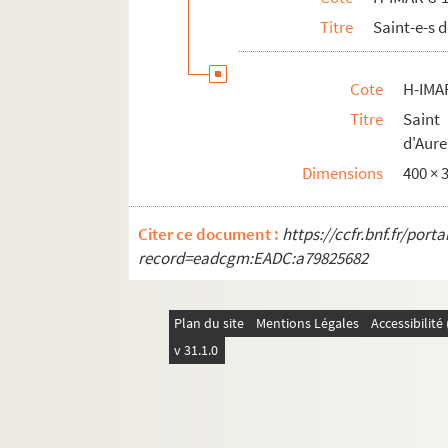
H-IMAR-8-100-257. Saint Gennade, évêqu
Titre
Saint-e-s
H-IMAR-8-100-258. Saint Gennade, évêq
H-IMAR-8-101-259. Saint Gery, évêque d'
Cote
H-IMA
H-IMAR-8-102-260. Saint Gery
Titre
Saint
d'Aure
Sainte Germaine
Dimensions
400 ×
H-IMAR-8-109-273. Saint Genès d'Arles, 
H-IMAR-8-109-274. Saint Georges, diacre 
Citer ce document :
https://ccfr.bnf.fr/por
H-IMAR-8-110-275. Saint Gens
record=eadcgm:EADC:a79825682
Saints Gilles
H-IMAR-8-117-287. Le bienheureux Égide
Plan du site
Mentions Légales
Accessibilit
H-IMAR-8-117-288. Le bienheureux Égide
v 31.1.0
H-IMAR-8-118-289. Jacques Giroust de 
H-IMAR-8-119-290. Sainte Gisèle ou Isber
H-IMAR-8-120-291. Sainte Giselle retrouv