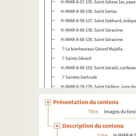
H-IMAR-8-57-135. Saint Gélase 1er, pape
H-IMAR-8-58-136. Saint Gerlac
H-IMAR-8-59-137. Saint Gebhard, évêqu
H-IMAR-8-60-138. Saint Gérasime
H-IMAR-8-60-139. Saint Gérasime
Le bienheureux Gérard Majella
Saints Gérard
H-IMAR-8-69-153. Saint Gérald, confesse
Saintes Gertrude
H-IMAR-8-78-178. Saint Gédéon, juge da
H-IMAR-8-79-179. Saint Géréon, martyr
Présentation du contenu
H-IMAR-8-79-180. Saint Géréon, martyr
Titre
Images du fond
H-IMAR-8-80-181. Petit livret de l'histoi
Saintes Geneviève
Description du contenu
H-IMAR-8-100-256. Saint Géminien, évê
Cote
H-IMAR-8-1