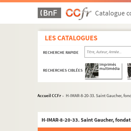
Catalogue co
LES CATALOGUES
RECHERCHE RAPIDE
Imprimés
multimédia
RECHERCHES CIBLÉES
Images du fonds Humbert, Images religieuses F
Accueil CCFr
H-IMAR-8-20-33. Saint Gaucher, fond
>
H-IMAR-7-1-1 à H-IMAR-7-204-585. Saint
H-IMAR-8-1-1 à H-IMAR-8-190-435. Saint-e-
H-IMAR-8-1-1. Sainte Galla, veuve