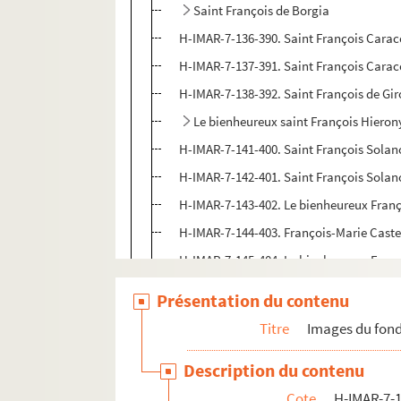
Saint François de Borgia
H-IMAR-7-136-390. Saint François Carac
H-IMAR-7-137-391. Saint François Carac
H-IMAR-7-138-392. Saint François de Gi
Le bienheureux saint François Hiero
H-IMAR-7-141-400. Saint François Solano
H-IMAR-7-142-401. Saint François Solan
H-IMAR-7-143-402. Le bienheureux Fran
H-IMAR-7-144-403. François-Marie Castel
H-IMAR-7-145-404. Le bienheureux Fran
H-IMAR-7-146-405. Dix-sept saints tertia
Présentation du contenu
H-IMAR-7-147-406. Saint François
Titre
Images du fond
Saint François d'Assise
Description du contenu
Saint Fulgence
Cote
H-IMAR-7-1
H-IMAR-7-200-580. Saint Fulcran, évêqu