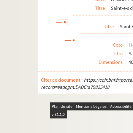
Titre
Saint-e-s 
H-IMAR-7-201-581. Saint Fulcran
H-IMAR-7-202-582. Saint Fronto - Saint 
Titre
Saint 
H-IMAR-7-202-583. Saint Fronto - Saint 
H-IMAR-7-203-584. Saint Fuscien
Cote
H
H-IMAR-7-204-585. Saint Furcy, abbé de
Titre
Sa
H-IMAR-8-1-1 à H-IMAR-8-190-435. Saint
Dimensions
4
H-IMAR-9-1-1 à H-IMAR-9-99-267. Saint-
H-IMAR-9-100-268 à H-IMAR-9-146-394. Sa
Citer ce document :
https://ccfr.bnf.fr/por
H-IMAR-10-1-1 à H-IMAR-11-4-10. Saint-
record=eadcgm:EADC:a79825418
H-IMAR-11-5-11 à H-IMAR-11-7-20. Saint
H-IMAR-11-8-21 à H-IMAR-11-165-480. Sa
Plan du site
Mentions Légales
Accessibilit
H-IMAR-12-1-1 à H-IMAR-12-237-658. Sai
v 31.1.0