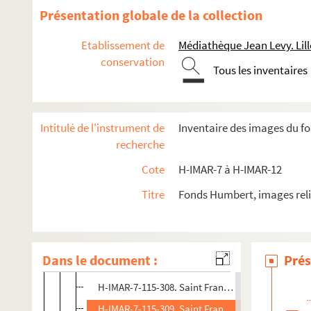
H-IMAR-7-110-295. Saint François
Présentation globale de la collection
H-IMAR-7-110-296. Saint François
Etablissement de
Médiathèque Jean Levy. Lill
H-IMAR-7-111-297. Saint François de Paul
conservation
Tous les inventaires
H-IMAR-7-111-298. Saint François de Paul
H-IMAR-7-111-299. Saint François de Paul
H-IMAR-7-111-300. Saint François de Paul
Intitulé de l'instrument de
Inventaire des images du f
H-IMAR-7-111-301. Saint François de Paul
recherche
H-IMAR-7-112-302. Saint François de Paul
Cote
H-IMAR-7 à H-IMAR-12
H-IMAR-7-112-303. Saint François de Paul
Titre
Fonds Humbert, images reli
H-IMAR-7-113-304. Saint François de Paul
H-IMAR-7-113-305. Saint François de Paul
H-IMAR-7-114-306. Saint François de Paul
Dans le document :
Prés
H-IMAR-7-115-307. Saint François de Paul
H-IMAR-7-115-308. Saint François de Paul
H-IMAR-7-115-309. Saint François de Paul