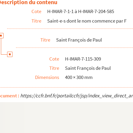
Description du contenu
Cote
H-IMAR-7-1-1 à H-IMAR-7-204-585
Titre
Saint-e-s dont le nom commence par F
Titre
Saint François de Paul
Cote
H-IMAR-7-115-309
Titre
Saint François de Paul
Dimensions
400 × 300 mm
, apôtre des péruviens
ocument :
https://ccfr.bnf.fr/portailccfr/jsp/index_view_dire
das
ul Libermann