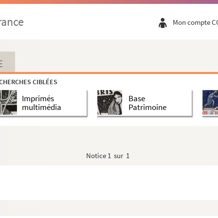
rance
Mon compte C
e (Abyssinie)
E
CHERCHES CIBLÉES
Imprimés
Base
multimédia
Patrimoine
Notice
1 sur 1
ur de l'ordre des frères minimes