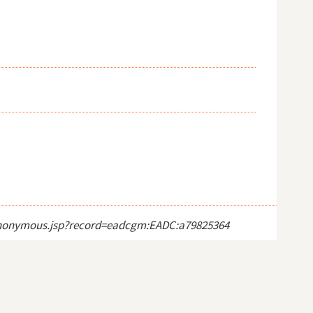
ct_anonymous.jsp?record=eadcgm:EADC:a79825364