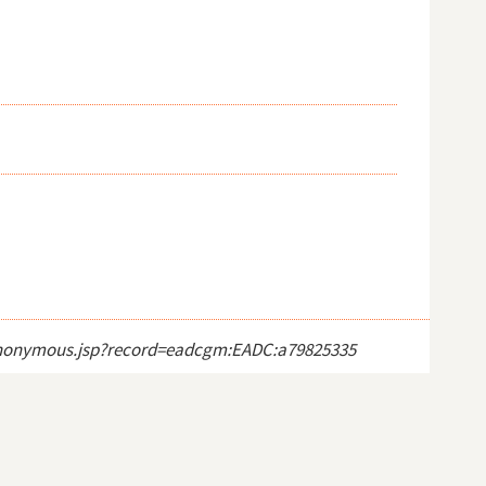
ct_anonymous.jsp?record=eadcgm:EADC:a79825335