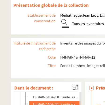
H-IMAR-7-103-267. Sainte Françoise, romaine
Présentation globale de la collection
H-IMAR-7-103-268. Sainte Françoise, romaine
Etablissement de
Médiathèque Jean Levy. Lill
H-IMAR-7-103-269. Sainte Françoise, romaine
conservation
Tous les inventaires
H-IMAR-7-103-270. Sainte Françoise, romaine
H-IMAR-7-103-271. Sainte Françoise, romaine
H-IMAR-7-103-272. Sainte Françoise, romaine
Intitulé de l'instrument de
Inventaire des images du f
H-IMAR-7-103-273. Sainte Françoise, romaine
recherche
H-IMAR-7-104-274. Sainte Françoise, romaine
Cote
H-IMAR-7 à H-IMAR-12
H-IMAR-7-104-275. Sainte Françoise, romaine
Titre
Fonds Humbert, images reli
H-IMAR-7-104-276. Sainte Françoise, romaine
H-IMAR-7-104-277. Sainte Françoise, romaine
H-IMAR-7-104-278. Sainte Françoise, romaine
Dans le document :
Prés
H-IMAR-7-104-279. Sainte Françoise, romaine
H-IMAR-7-104-280. Sainte Françoise, romaine
H-IMAR-7-104-281. Sainte Françoise, romaine