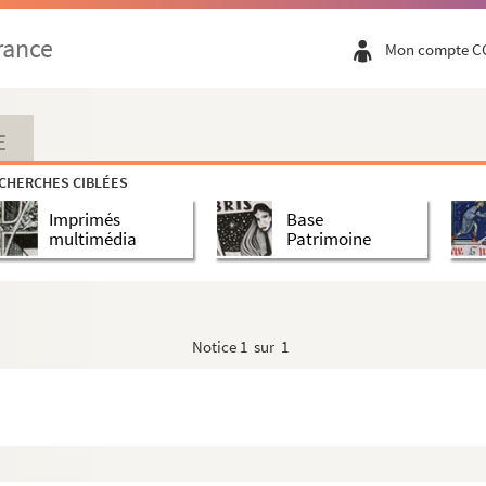
rance
Mon compte C
e, duchesse de Bretagne et religieuse carmélite (1427-1485)
-Celle
 Citeaux
E
CHERCHES CIBLÉES
Imprimés
Base
multimédia
Patrimoine
e (Abyssinie)
Notice
1 sur 1