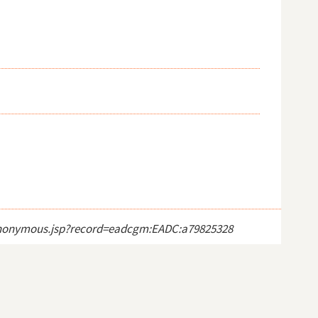
ct_anonymous.jsp?record=eadcgm:EADC:a79825328