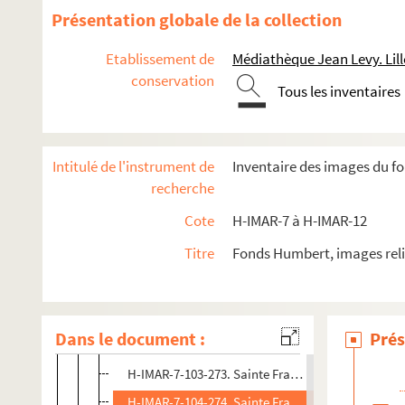
H-IMAR-7-85-210. La bienheureuse Francesca
Présentation globale de la collection
Saint François de Sales
Etablissement de
Médiathèque Jean Levy. Lill
Sainte Françoise, romaine
conservation
Tous les inventaires
H-IMAR-7-101-263. Sainte Françoise, romaine
H-IMAR-7-102-264. Sainte Françoise, romaine
H-IMAR-7-103-265. Sainte Françoise, romaine
Intitulé de l'instrument de
Inventaire des images du f
H-IMAR-7-103-266. Sainte Françoise, romaine
recherche
H-IMAR-7-103-267. Sainte Françoise, romaine
Cote
H-IMAR-7 à H-IMAR-12
H-IMAR-7-103-268. Sainte Françoise, romaine
Titre
Fonds Humbert, images reli
H-IMAR-7-103-269. Sainte Françoise, romaine
H-IMAR-7-103-270. Sainte Françoise, romaine
H-IMAR-7-103-271. Sainte Françoise, romaine
Dans le document :
Prés
H-IMAR-7-103-272. Sainte Françoise, romaine
H-IMAR-7-103-273. Sainte Françoise, romaine
H-IMAR-7-104-274. Sainte Françoise, romaine