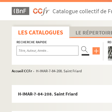
Saint Fiacre
Catalogue collectif de F
Saint Fidèle de Sigmaringen
Saint Florent de Strasbourg, d'Anjou
H-IMAR-7-54-154. Flocellus - Filiaster
LES CATALOGUES
LE RÉPERTOIR
H-IMAR-7-54-155. Flocellus - Filiaster
RECHERCHE RAPIDE
RE
Sainte Flavie Domitille
Sainte Flore
Sainte Fortunata, vierge
H-IMAR-7-61-168. Fructius - Fulciabus
Accueil CCFr
H-IMAR-7-84-208. Saint Friard
>
H-IMAR-7-61-169. Fructius - Fulciabus
H-IMAR-7-62-170. Sainte Foi
H-IMAR-7-63-171. Sainte Foi, vierge et martyre
H-IMAR-7-84-208. Saint Friard
H-IMAR-7-64-172. Saint Folcuin
Saint Florianus