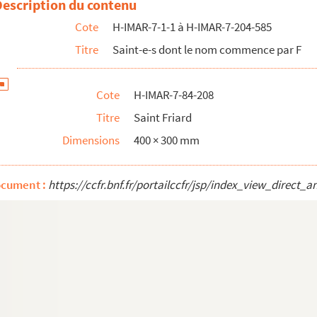
Description du contenu
Cote
H-IMAR-7-1-1 à H-IMAR-7-204-585
Titre
Saint-e-s dont le nom commence par F
Cote
H-IMAR-7-84-208
Titre
Saint Friard
Dimensions
400 × 300 mm
ocument :
https://ccfr.bnf.fr/portailccfr/jsp/index_view_dire
, apôtre des péruviens