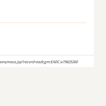
ct_anonymous.jsp?record=eadcgm:EADC:a79825260