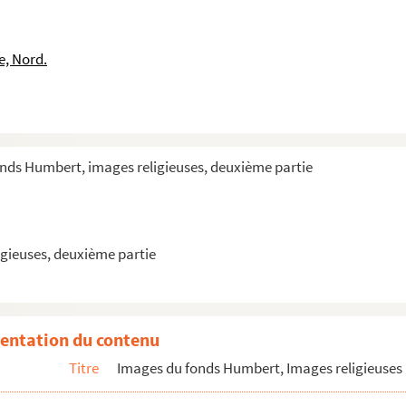
e, Nord.
e, duchesse de Bretagne et religieuse carmélite (1427-1485)
-Celle
 Citeaux
onds Humbert, images religieuses, deuxième partie
gieuses, deuxième partie
e (Abyssinie)
entation du contenu
Titre
Images du fonds Humbert, Images religieuses 