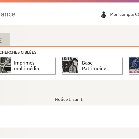
rance
Mon compte C
E
CHERCHES CIBLÉES
Imprimés
Base
multimédia
Patrimoine
Notice
1 sur 1