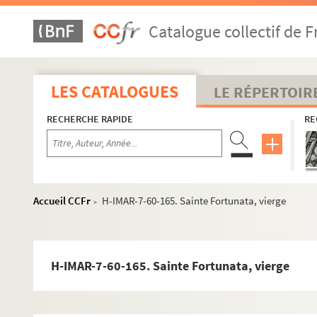
Fausta ou Faustus
Catalogue collectif de F
H-IMAR-7-4-6. Fantinus - Fandila
H-IMAR-7-4-7. Fantinus - Fandila
H-IMAR-7-5-8. Saint Fabianus, pape
LES CATALOGUES
LE RÉPERTOIR
H-IMAR-7-5-9. Saint Fabianus, pape
RECHERCHE RAPIDE
RE
H-IMAR-7-5-10. Saint Fabianus, pape
Saint Faustin et saint Jovite
H-IMAR-7-10-20. Sainte Fare, vierge
H-IMAR-7-11-21. Sainte Fare
Accueil CCFr
H-IMAR-7-60-165. Sainte Fortunata, vierge
>
Saint Ferdinand
Sainte Félicité
H-IMAR-7-22-54. Saint Félicie
H-IMAR-7-60-165. Sainte Fortunata, vierge
Saint Félix
H-IMAR-7-36-104. Sainte Fébronie