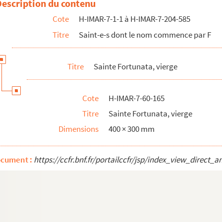
Description du contenu
Cote
H-IMAR-7-1-1 à H-IMAR-7-204-585
Titre
Saint-e-s dont le nom commence par F
Titre
Sainte Fortunata, vierge
Cote
H-IMAR-7-60-165
Titre
Sainte Fortunata, vierge
Dimensions
400 × 300 mm
ocument :
https://ccfr.bnf.fr/portailccfr/jsp/index_view_dire
e, duchesse de Bretagne et religieuse carmélite (1427-1485)
-Celle
 Citeaux