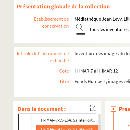
H-IMAR-7-37-105. Sainte Fébronie
Présentation globale de la collection
Saint Férréol
Etablissement de
Médiathèque Jean Levy. Lill
Saint Firmin
conservation
Saint Finian - Saint Finbar - Saint Firmilianus
Tous les inventaires
H-IMAR-7-44-122. Sainte Firmina, vierge martyre
Saint Fiacre
Intitulé de l'instrument de
Inventaire des images du f
Saint Fidèle de Sigmaringen
recherche
Saint Florent de Strasbourg, d'Anjou
Cote
H-IMAR-7 à H-IMAR-12
H-IMAR-7-54-154. Flocellus - Filiaster
Titre
Fonds Humbert, images reli
H-IMAR-7-54-155. Flocellus - Filiaster
Sainte Flavie Domitille
Sainte Flore
Dans le document :
Prés
Sainte Fortunata, vierge
H-IMAR-7-59-164. Sainte Fortunata, vierge
H-IMAR-7-60-165. Sainte Fortunata, vierge