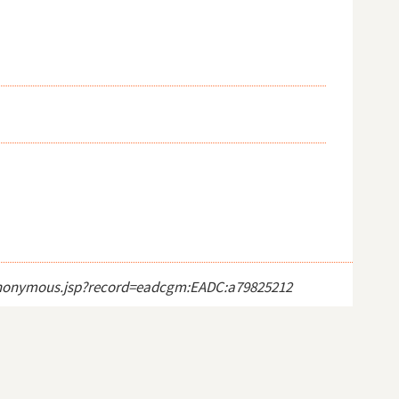
ct_anonymous.jsp?record=eadcgm:EADC:a79825212