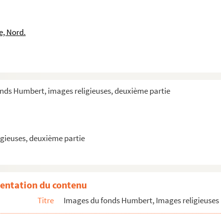
e, Nord.
onds Humbert, images religieuses, deuxième partie
gieuses, deuxième partie
apucin, premier martyr de la propagande (1577-1622)
entation du contenu
Titre
Images du fonds Humbert, Images religieuses 