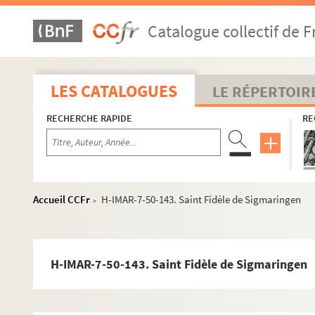
H-IMAR-7-1-1 à H-IMAR-7-204-585. Saint-e-s dont le nom
Catalogue collectif de F
H-IMAR-7-1-1. Faloth
H-IMAR-7-2-2. Sainte Fabiole
Fausta ou Faustus
LES CATALOGUES
LE RÉPERTOIR
H-IMAR-7-4-6. Fantinus - Fandila
RECHERCHE RAPIDE
RE
H-IMAR-7-4-7. Fantinus - Fandila
H-IMAR-7-5-8. Saint Fabianus, pape
H-IMAR-7-5-9. Saint Fabianus, pape
H-IMAR-7-5-10. Saint Fabianus, pape
Accueil CCFr
H-IMAR-7-50-143. Saint Fidèle de Sigmaringen
>
Saint Faustin et saint Jovite
H-IMAR-7-10-20. Sainte Fare, vierge
H-IMAR-7-11-21. Sainte Fare
H-IMAR-7-50-143. Saint Fidèle de Sigmaringen
Saint Ferdinand
Sainte Félicité