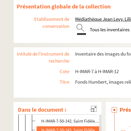
H-IMAR-7-22-54. Saint Félicie
Présentation globale de la collection
Saint Félix
Etablissement de
Médiathèque Jean Levy. Lill
H-IMAR-7-36-104. Sainte Fébronie
conservation
H-IMAR-7-37-105. Sainte Fébronie
Tous les inventaires
Saint Férréol
Saint Firmin
Intitulé de l'instrument de
Inventaire des images du f
Saint Finian - Saint Finbar - Saint Firmilianus
recherche
H-IMAR-7-44-122. Sainte Firmina, vierge martyre
Cote
H-IMAR-7 à H-IMAR-12
Saint Fiacre
Titre
Fonds Humbert, images reli
Saint Fidèle de Sigmaringen
H-IMAR-7-49-139. Saint Fidèle de Sigmaringen, c
H-IMAR-7-50-140. Saint Fidèle de Sigmaringen
Dans le document :
Prés
H-IMAR-7-50-141. Saint Fidèle de Sigmaringen
H-IMAR-7-50-142. Saint Fidèle de Sigmaringen
H-IMAR-7-50-143. Saint Fidèle de Sigmaringen