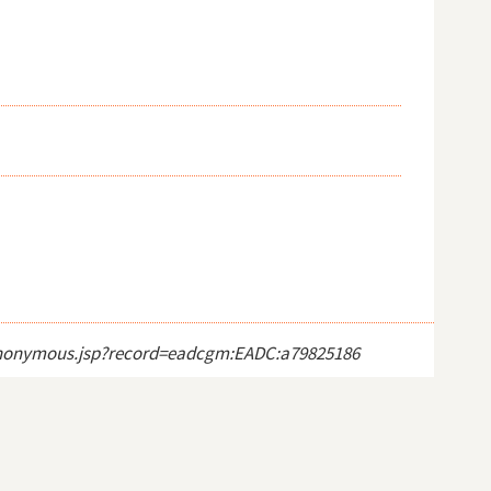
ct_anonymous.jsp?record=eadcgm:EADC:a79825186