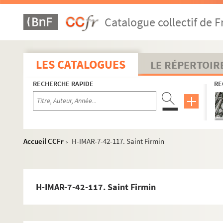
Images du fonds Humbert, Images religieuses F à M
Catalogue collectif de F
H-IMAR-7-1-1 à H-IMAR-7-204-585. Saint-e-s dont le nom
H-IMAR-7-1-1. Faloth
LES CATALOGUES
LE RÉPERTOIR
H-IMAR-7-2-2. Sainte Fabiole
RECHERCHE RAPIDE
RE
Fausta ou Faustus
H-IMAR-7-4-6. Fantinus - Fandila
H-IMAR-7-4-7. Fantinus - Fandila
H-IMAR-7-5-8. Saint Fabianus, pape
Accueil CCFr
H-IMAR-7-42-117. Saint Firmin
>
H-IMAR-7-5-9. Saint Fabianus, pape
H-IMAR-7-5-10. Saint Fabianus, pape
Saint Faustin et saint Jovite
H-IMAR-7-42-117. Saint Firmin
H-IMAR-7-10-20. Sainte Fare, vierge
H-IMAR-7-11-21. Sainte Fare