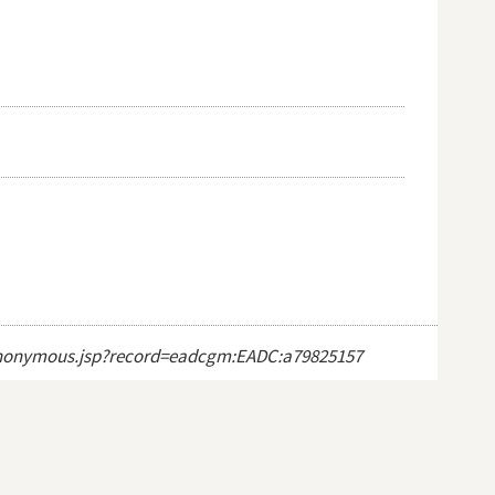
ct_anonymous.jsp?record=eadcgm:EADC:a79825157