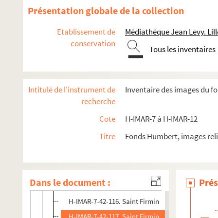
Saint Ferdinand
Présentation globale de la collection
Sainte Félicité
Etablissement de
Médiathèque Jean Levy. Lill
H-IMAR-7-22-54. Saint Félicie
conservation
Saint Félix
Tous les inventaires
H-IMAR-7-36-104. Sainte Fébronie
H-IMAR-7-37-105. Sainte Fébronie
Intitulé de l'instrument de
Inventaire des images du f
Saint Férréol
recherche
Saint Firmin
Cote
H-IMAR-7 à H-IMAR-12
H-IMAR-7-40-111. Saint Firmin de Pampelune, pr
Titre
Fonds Humbert, images reli
H-IMAR-7-41-112. Saint Firmin
H-IMAR-7-42-113. Saint Firmin
H-IMAR-7-42-114. Saint Firmin
Dans le document :
Prés
H-IMAR-7-42-115. Saint Firmin
H-IMAR-7-42-116. Saint Firmin
H-IMAR-7-42-117. Saint Firmin