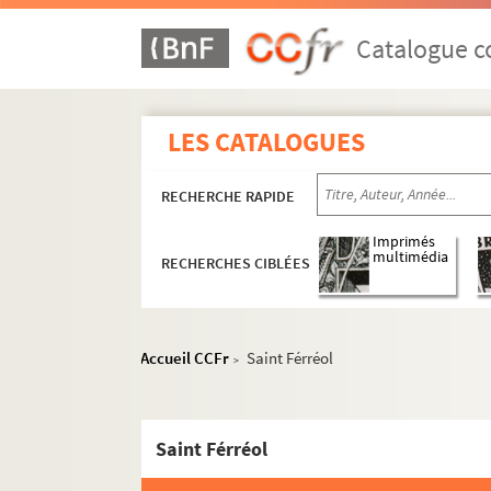
Catalogue co
LES CATALOGUES
RECHERCHE RAPIDE
Imprimés
multimédia
RECHERCHES CIBLÉES
Accueil CCFr
Saint Férréol
>
Images du fonds Humbert, Images religieuses F
H-IMAR-7-1-1 à H-IMAR-7-204-585. Saint-e-
Saint Férréol
H-IMAR-7-1-1. Faloth