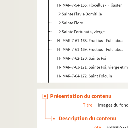
H-IMAR-7-54-155. Flocellus - Filiaster
Sainte Flavie Domitille
Sainte Flore
Sainte Fortunata, vierge
H-IMAR-7-61-168. Fructius - Fulciabus
H-IMAR-7-61-169. Fructius - Fulciabus
H-IMAR-7-62-170. Sainte Foi
H-IMAR-7-63-171. Sainte Foi, vierge et m
H-IMAR-7-64-172. Saint Folcuin
Saint Florianus
H-IMAR-7-69-182. Saint Pierre Fourier
Présentation du contenu
H-IMAR-7-70-183. Saint Pierre Fourier
Titre
Images du fond
H-IMAR-7-71-184. Sainte Françoise
Description du contenu
H-IMAR-7-72-185. La bienheureuse Franço
Cote
H-IMAR-7-1