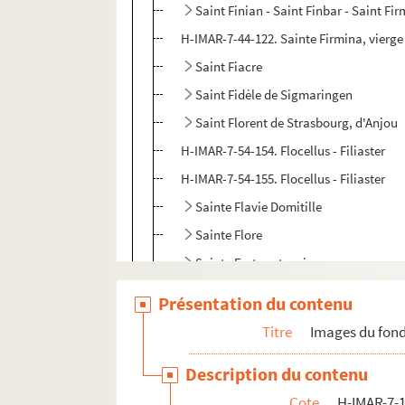
Saint Finian - Saint Finbar - Saint Fi
H-IMAR-7-44-122. Sainte Firmina, vierge
Saint Fiacre
Saint Fidèle de Sigmaringen
Saint Florent de Strasbourg, d'Anjou
H-IMAR-7-54-154. Flocellus - Filiaster
H-IMAR-7-54-155. Flocellus - Filiaster
Sainte Flavie Domitille
Sainte Flore
Sainte Fortunata, vierge
H-IMAR-7-61-168. Fructius - Fulciabus
Présentation du contenu
H-IMAR-7-61-169. Fructius - Fulciabus
Titre
Images du fond
H-IMAR-7-62-170. Sainte Foi
Description du contenu
H-IMAR-7-63-171. Sainte Foi, vierge et m
Cote
H-IMAR-7-1
H-IMAR-7-64-172. Saint Folcuin