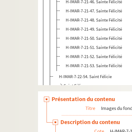
H-IMAR-7-21-46. Sainte Félicité
H-IMAR-7-21-47. Sainte Félicité
H-IMAR-7-21-48. Sainte Félicité
H-IMAR-7-21-49. Sainte Félicité
H-IMAR-7-21-50. Sainte Félicité
H-IMAR-7-21-51. Sainte Félicité
H-IMAR-7-21-52. Sainte Félicité
H-IMAR-7-21-53. Sainte Félicité
H-IMAR-7-22-54. Saint Félicie
Saint Félix
H-IMAR-7-36-104. Sainte Fébronie
Présentation du contenu
H-IMAR-7-37-105. Sainte Fébronie
Titre
Images du fond
Saint Férréol
Description du contenu
Saint Firmin
Cote
H-IMAR-7-1
Saint Finian - Saint Finbar - Saint Fi