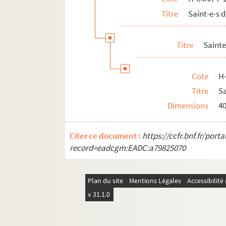
Titre
Saint-e-s 
H-IMAR-7-44-122. Sainte Firmina, vierge
Saint Fiacre
Titre
Sainte
Saint Fidèle de Sigmaringen
Saint Florent de Strasbourg, d'Anjou
Cote
H
H-IMAR-7-54-154. Flocellus - Filiaster
Titre
Sa
H-IMAR-7-54-155. Flocellus - Filiaster
Dimensions
4
Sainte Flavie Domitille
Sainte Flore
Citer ce document :
https://ccfr.bnf.fr/por
Sainte Fortunata, vierge
record=eadcgm:EADC:a79825070
H-IMAR-7-61-168. Fructius - Fulciabus
H-IMAR-7-61-169. Fructius - Fulciabus
Plan du site
Mentions Légales
Accessibilit
H-IMAR-7-62-170. Sainte Foi
v 31.1.0
H-IMAR-7-63-171. Sainte Foi, vierge et m
H-IMAR-7-64-172. Saint Folcuin