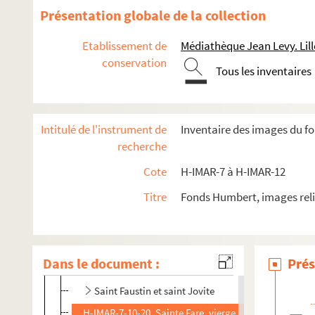
Présentation globale de la collection
Etablissement de
Médiathèque Jean Levy. Lill
conservation
Images du fonds Humbert, Images religieuses F à M
Tous les inventaires
H-IMAR-7-1-1 à H-IMAR-7-204-585. Saint-e-s dont le nom
H-IMAR-7-1-1. Faloth
Intitulé de l'instrument de
Inventaire des images du f
H-IMAR-7-2-2. Sainte Fabiole
recherche
Fausta ou Faustus
Cote
H-IMAR-7 à H-IMAR-12
H-IMAR-7-4-6. Fantinus - Fandila
Titre
Fonds Humbert, images reli
H-IMAR-7-4-7. Fantinus - Fandila
H-IMAR-7-5-8. Saint Fabianus, pape
H-IMAR-7-5-9. Saint Fabianus, pape
Dans le document :
Prés
H-IMAR-7-5-10. Saint Fabianus, pape
Saint Faustin et saint Jovite
H-IMAR-7-10-20. Sainte Fare, vierge