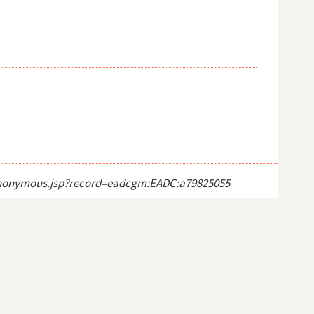
ct_anonymous.jsp?record=eadcgm:EADC:a79825055