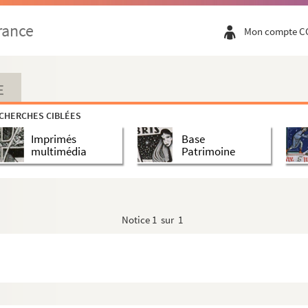
rance
Mon compte C
E
CHERCHES CIBLÉES
Imprimés
Base
multimédia
Patrimoine
Notice
1 sur 1