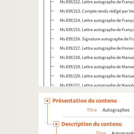
Ms 839/212. Lettre autographe de Franç
Ms 839/213. Compte rendu rédigé par 
Ms 839/214. Lettre autographe de Franço
Ms 839/215. Lettre autographe de Franço
Ms 839/216. Signature autographe de Fr
Ms 839/217. Lettre autographe de Honor
Ms 839/218. Lettre autographe de Manue
Ms 839/219. Lettre autographe de Manue
Ms 839/220. Lettre autographe de Manu
Ms 839/221. Lettre autographe de Napolé
Ms 839/222. Lettre autographe de France
Présentation du contenu
Ms 839/223. Lettre autographe de Luiz 
Titre
Autographes
Ms 839/224. Lettre autographe de Luiz 
Ms 839/225. Lettre autographe d’Alexan
Description du contenu
Ms 839/226. Lettre autographe de Henry 
Titre
Autographe