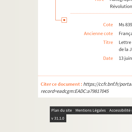
Révolution
Ms 839/227. Lettre autographe d’Ernst 
Ms 839/228. Lettre autographe d’Alexei 
Cote
Ms 83
Ms 839/229. Lettre autographe d’Alexei 
Ancienne cote
França
Ms 839/230. Lettre autographe d’Emanue
Titre
Lettre
Ms 839/231. Lettre autographe d’Albin v
de la 
Ms 839/232. Lettre autographe de Musta
Date
13 jui
Ms 839/233. Lettre autographe d’Adolp
Ms 839/234. Lettre autographe de Josep
Ms 839/235. Deux portraits de rajahs ind
Citer ce document :
https://ccfr.bnf.fr/por
record=eadcgm:EADC:a79817045
Autographes de la série « Hommes célèbre
Autres documents du fonds Labouchère
Plan du site
Mentions Légales
Accessibilit
v 31.1.0