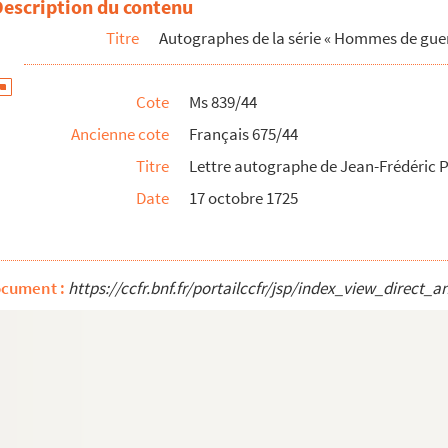
Description du contenu
Titre
Autographes de la série « Hommes de guer
Milan
ecrétaire de Ludovic Le More
Cote
Ms 839/44
Ancienne cote
Français 675/44
 La Baume Tallard
Titre
Lettre autographe de Jean-Frédéric 
la Princesse d’Espinoy
Date
17 octobre 1725
 au Duc de Tourraine
na
L’Isle-Adam au Duc de Milan
ocument :
https://ccfr.bnf.fr/portailccfr/jsp/index_view_dire
d’Aulma