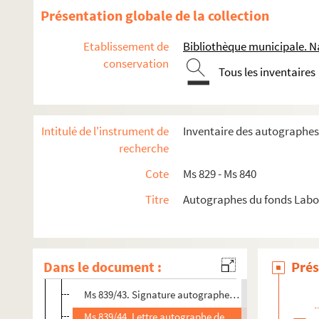
Ms 839/30. Lettre autographe de Marie de Balzac
Présentation globale de la collection
Ms 839/31. Lettre autographe de Guy de Brimeu
Etablissement de
Bibliothèque municipale. Na
Ms 839/32. Lettre autographe d’Otto von Königsmarc
conservation
Tous les inventaires
Ms 839/33. Lettre autographe d’Antoine de Gramont 
Ms 839/34. Lettre autographe d’Antoine Hamilton
Ms 839/35. Lettre autographe d’Odet de Foix-Lautrec
Intitulé de l'instrument de
Inventaire des autographes
Ms 839/36. Lettre autographe de François, duc de Lu
recherche
Ms 839/37. Lettre autographe de Sigismondo Pandolf
Cote
Ms 829 - Ms 840
Ms 839/38. Lettre autographe de Philippe de Clèves 
Titre
Autographes du fonds Labou
Ms 839/39. Lettre autographe de Gaspar de Olivares
Ms 839/40. Lettre autographe de Robert Stuart au chan
Ms 839/41. Lettre autographe de Marco Antonio Colonn
Dans le document :
Prés
Ms 839/42. Lettre autographe de Louis Phélypeaux, c
Ms 839/43. Signature autographe de Louis Phélypeau
Ms 839/44. Lettre autographe de Jean-Frédéric Phél