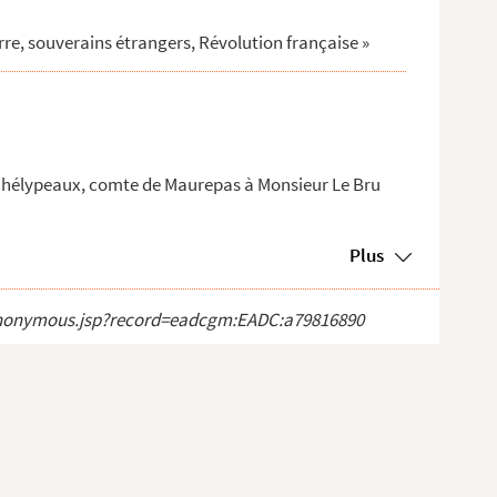
re, souverains étrangers, Révolution française »
Phélypeaux, comte de Maurepas à Monsieur Le Bru
Plus
ct_anonymous.jsp?record=eadcgm:EADC:a79816890