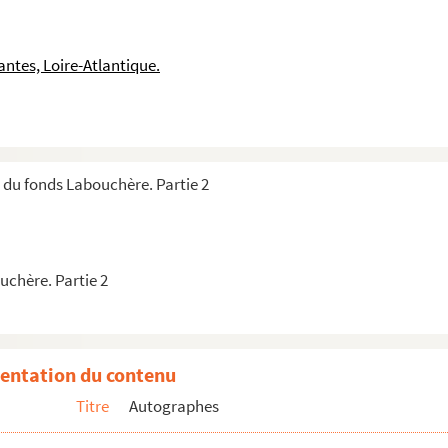
ntes, Loire-Atlantique.
k
à Monsieur de Chavigny
 du fonds Labouchère. Partie 2
xembourg à sa mère
o Malatesta
au Comte de Péronez, maréchal de France
chère. Partie 2
celier de l’Hospital
a au roi Philippe II
entation du contenu
omte de Pontchartrain à François Hébert, évêque d’Agen
Titre
Autographes
x, comte de Pontchartrain
ypeaux, comte de Maurepas à Monsieur Le Bru