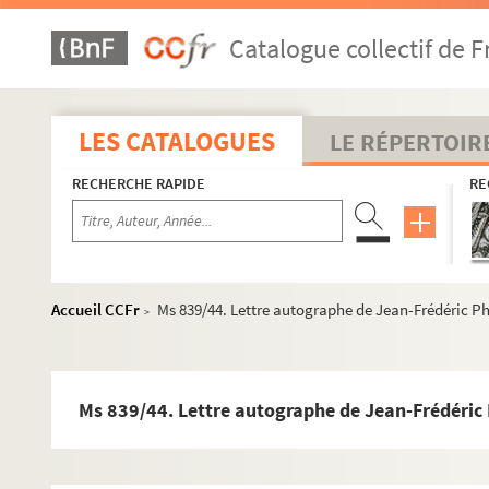
Ms 839/16. Lettre autographe de François de Blanche
Catalogue collectif de F
Ms 839/17. Lettre autographe de Jean-Louis de Nogare
Ms 839/18. Lettre autographe de Bernard de Nogaret 
Ms 839/19. Signatures autographes de François Anniba
LES CATALOGUES
LE RÉPERTOIR
Ms 839/20. Lettre autographe d’Antoine d’Estrées
RECHERCHE RAPIDE
RE
Ms 839/21. Lettre autographe de Guillaume Gouffier
Ms 839/22. Lettre autographe de Guillaume Gouffier
Ms 839/23. Lettre autographe de Louis II, duc de Bou
Ms 839/24. Lettre autographe d’Ottavio Farnèse, duc
Accueil CCFr
Ms 839/44. Lettre autographe de Jean-Frédéric 
>
Ms 839/25. Lettre autographe de Jean I d’Anjou, Duc 
Ms 839/26. Lettre autographe de Pietro Fregoso
Ms 839/27. Lettre autographe de Jean I d’Anjou à Luca
Ms 839/44. Lettre autographe de Jean-Frédéric
Ms 839/28. Lettre autographe de Louis Malet de Gravi
Ms 839/29. Lettre autographe de Louis Malet de Gravil