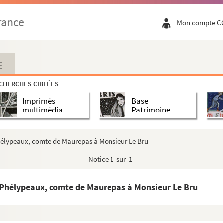
fort de Bonne, maréchal de Créqui
rance
Mon compte C
t de La Valette, duc d’Épernon
de La Valette Épernon
l d’Estrées et Louis de Béthune
E
CHERCHES CIBLÉES
Imprimés
Base
multimédia
Patrimoine
rbon
 de Parme
Phélypeaux, comte de Maurepas à Monsieur Le Bru
de Calabre à Blanche-Marie, duchesse de Milan
Notice
1 sur 1
 de Pitti
 Phélypeaux, comte de Maurepas à Monsieur Le Bru
lle au Marquis de Mantoue
le à Ludovic Capite