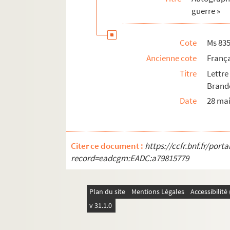
guerre »
Ms 835/123. Lettre autographe de Costa
Ms 835/124. Lettre autographe de Thoma
Cote
Ms 83
Ms 835/125. Signature autographe de W
Ancienne cote
França
Ms 835/126. Lettre autographe de Charl
Titre
Lettre
Ms 835/127. Lettre autographe de Fitzr
Brand
Ms 835/128. Lettre autographe d’Alexa
Date
28 mai
Ms 835/129. Lettre autographe d’Arthur
Ms 835/130. Lettre autographe de Henry
Ms 835/131. Lettre autographe de John
Citer ce document :
https://ccfr.bnf.fr/por
Ms 835/132. Lettre autographe de John
record=eadcgm:EADC:a79815779
Ms 835/133. Lettre autographe de John
Ms 835/134. Lettre autographe de Franci
Plan du site
Mentions Légales
Accessibilit
Ms 835/135. Lettre autographe de Geor
v 31.1.0
Ms 835/136. Lettre autographe de Charle