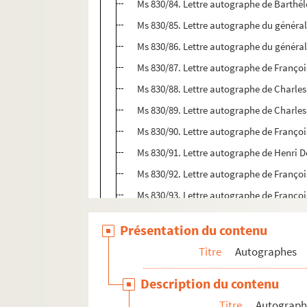
Ms 830/84. Lettre autographe de Barthé
Ms 830/85. Lettre autographe du généra
Ms 830/86. Lettre autographe du généra
Ms 830/87. Lettre autographe de Franço
Ms 830/88. Lettre autographe de Charle
Ms 830/89. Lettre autographe de Charle
Ms 830/90. Lettre autographe de Franço
Ms 830/91. Lettre autographe de Henri 
Ms 830/92. Lettre autographe de Franço
Ms 830/93. Lettre autographe de Franço
Ms 830/94. Lettre autographe de Maxim
Présentation du contenu
Ms 830/95. Lettre autographe de Maxim
Titre
Autographes
Ms 830/96. Lettre autographe de Charles
Ms 830/97. Lettre autographe de Charles
Description du contenu
Ms 830/98. Lettre autographe de Charles
Titre
Autographe