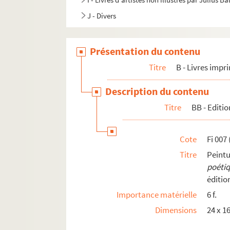
J - Divers
Présentation du contenu
Titre
B - Livres impr
Description du contenu
Titre
BB - Editio
Cote
Fi 007
Titre
Peint
poéti
éditio
Importance matérielle
6 f.
Dimensions
24 x 1