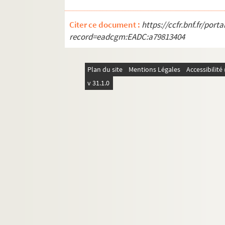
Citer ce document :
https://ccfr.bnf.fr/por
record=eadcgm:EADC:a79813404
Plan du site
Mentions Légales
Accessibilit
v 31.1.0