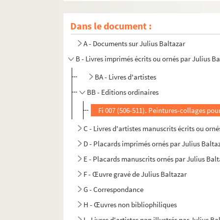
Dans le document :
A - Documents sur Julius Baltazar
B - Livres imprimés écrits ou ornés par Julius B
BA - Livres d'artistes
BB - Editions ordinaires
Fi 007 (506-511). Peintures-collages pou
C - Livres d'artistes manuscrits écrits ou orn
D - Placards imprimés ornés par Julius Balta
E - Placards manuscrits ornés par Julius Bal
F - Œuvre gravé de Julius Baltazar
G - Correspondance
H - Œuvres non bibliophiliques
I - Livres d'artistes non illustrés par Julius Ba