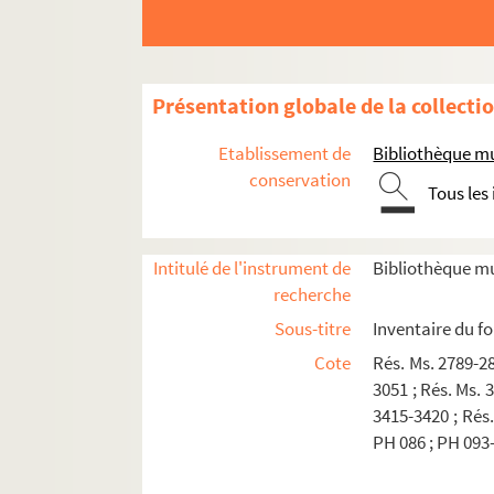
Présentation globale de la collecti
Etablissement de
Bibliothèque mu
A - Documents sur Julius Baltazar
conservation
Tous les
B - Livres imprimés écrits ou ornés par Julius
C - Livres d'artistes manuscrits écrits ou orn
Intitulé de l'instrument de
Bibliothèque mu
D - Placards imprimés ornés par Julius Balta
recherche
E - Placards manuscrits ornés par Julius Bal
Sous-titre
Inventaire du f
F - Œuvre gravé de Julius Baltazar
Cote
Rés. Ms. 2789-28
FA - Matrices de gravures
3051 ; Rés. Ms. 
3415-3420 ; Rés.
FB - Gravures
PH 086 ; PH 093
Fi 007 (001-006) (Baltazar FB 001-006). Sé
Fi 007 (007-013) (Baltazar FB 007-013). S