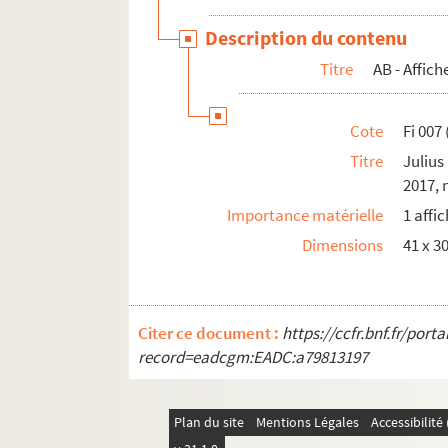
Description du contenu
Titre
AB - Affich
Cote
Fi 007
Titre
Julius
2017, 
Importance matérielle
1 affi
Dimensions
41 x 3
Citer ce document :
https://ccfr.bnf.fr/por
record=eadcgm:EADC:a79813197
Plan du site
Mentions Légales
Accessibilit