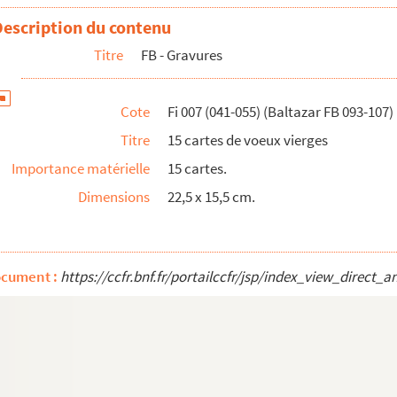
oeux vierges
Description du contenu
cuivre au noir pour le tirage de tête de "Baltazar : [exposition], Centre cu.
Titre
FB - Gravures
cuivre au noir (cuvette : 5,8 x 14,7 cm) pour la candidature à l'Académie de
 FB 111). Sans titre. Gravure sur cuivre au noir (cuvette : 12,8 x 8,4 cm) p
Cote
Fi 007 (041-055) (Baltazar FB 093-107)
 cuivre au noir rehaussée de couleurs (cuvette : 2,1 x 1 cm)
Titre
15 cartes de voeux vierges
cuivre au noir rehaussée de couleurs (cuvette : 2,1 x 3,5 cm). N. 20 / 20
Importance matérielle
15 cartes.
uivre au noir (cuvette : 15,8 x 12 cm). N. 4 / 15
Dimensions
22,5 x 15,5 cm.
cuivre au noir (cuvette : 19,5 x 12,3 cm). Essai
cuivre au noir (cuvette : 17,4 x 11,5 cm)
plaque plastique au noir (cuvette : 26,8 x 14 cm). B.A.T.
ocument :
https://ccfr.bnf.fr/portailccfr/jsp/index_view_dire
plaque plastique au noir (cuvette : 26,8 x 14 cm). B.A.T.
plaque plastique au noir (cuvette : 26,8 x 14 cm). B.A.T.
uivre au noir rehaussée de couleurs (cuvette : 19,2 x 15,5 cm). N. VII / VI...
r une carte de voeux de la Galerie Prouté à Paris, sur cuivre au noir rehaus