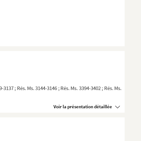
vette : 14...
..
on nacré
9-3137 ; Rés. Ms. 3144-3146 ; Rés. Ms. 3394-3402 ; Rés. Ms.
Voir la présentation détaillée