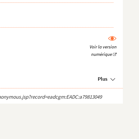
..
...
our la candidature à l'Académie de...
Plus
ct_anonymous.jsp?record=eadcgm:EADC:a79813049
s...