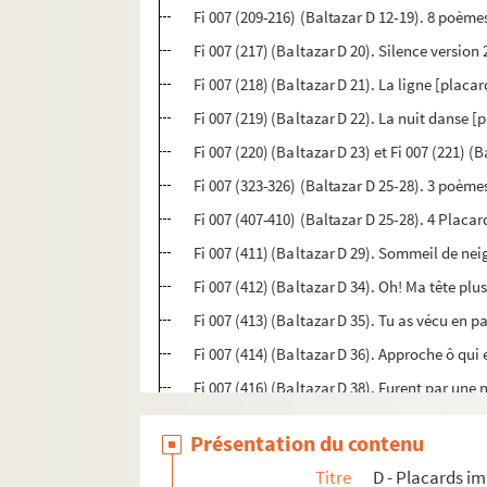
Fi 007 (209-216) (Baltazar D 12-19). 8 poèm
Fi 007 (217) (Baltazar D 20). Silence version
Fi 007 (218) (Baltazar D 21). La ligne [placa
Fi 007 (219) (Baltazar D 22). La nuit danse 
Fi 007 (220) (Baltazar D 23) et Fi 007 (221) (
Fi 007 (323-326) (Baltazar D 25-28). 3 poèm
Fi 007 (407-410) (Baltazar D 25-28). 4 Placar
Fi 007 (411) (Baltazar D 29). Sommeil de ne
Fi 007 (412) (Baltazar D 34). Oh! Ma tête pl
Fi 007 (413) (Baltazar D 35). Tu as vécu en p
Fi 007 (414) (Baltazar D 36). Approche ô qui 
Fi 007 (416) (Baltazar D 38). Furent par une
Fi 007 (417) (Baltazar D 39). Ne se verra plu
Présentation du contenu
Fi 007 (418) (Baltazar D 40). Gaieté sur la d
Titre
D - Placards i