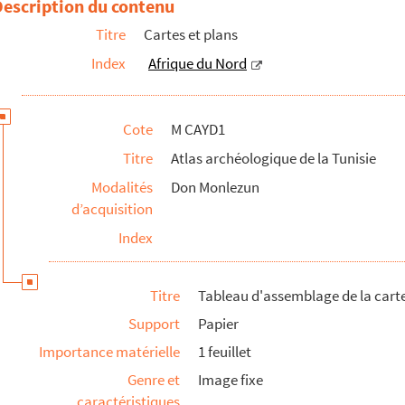
Description du contenu
Titre
Cartes et plans
Index
Afrique du Nord
fendent la ville de Tunis tels qu'ils ont été reconn...
Cote
M CAYD1
Titre
Atlas archéologique de la Tunisie
ique de l'armée, Tunisie feuille nord
Modalités
Don Monlezun
d’acquisition
Index
Titre
Tableau d'assemblage de la carte
Support
Papier
Importance matérielle
1 feuillet
Genre et
Image fixe
caractéristiques