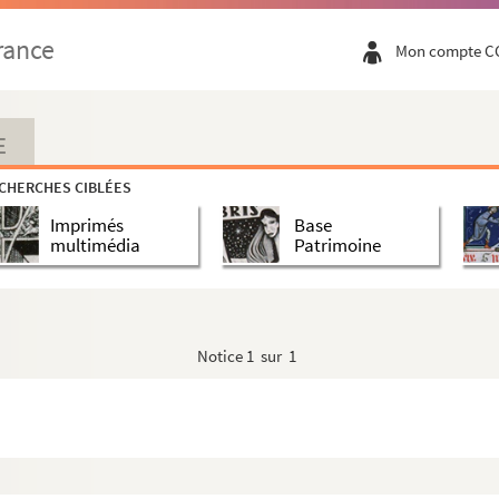
rance
Mon compte C
E
CHERCHES CIBLÉES
Imprimés
Base
multimédia
Patrimoine
Notice
1 sur 1