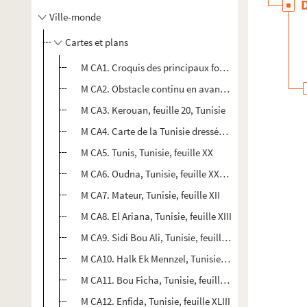
Ville-monde
Cartes et plans
M CA1. Croquis des principaux forts redoutent et qui dé
M CA2. Obstacle continu en avant du Sahel d'Alger
M CA3. Kerouan, feuille 20, Tunisie
M CA4. Carte de la Tunisie dressée au service géograph
M CA5. Tunis, Tunisie, feuille XX
M CA6. Oudna, Tunisie, feuille XXVIII
M CA7. Mateur, Tunisie, feuille XII
M CA8. El Ariana, Tunisie, feuille XIII
M CA9. Sidi Bou Ali, Tunisie, feuille XLIX
M CA10. Halk Ek Mennzel, Tunisie, feuille 50
M CA11. Bou Ficha, Tunisie, feuille XXXVI
M CA12. Enfida, Tunisie, feuille XLIII