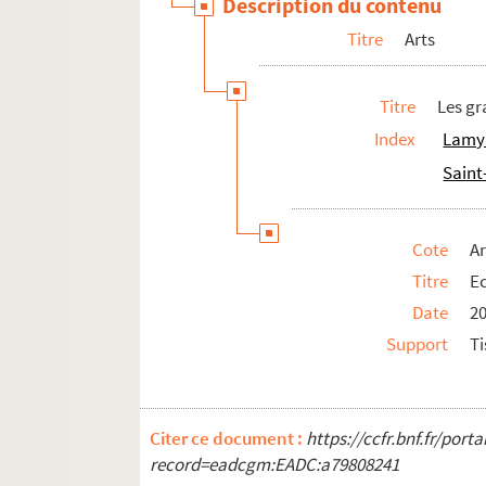
Description du contenu
Titre
Arts
Titre
Les gr
Index
Lamyn
Saint
Cote
A
Titre
Ec
Date
2
Support
Ti
Citer ce document :
https://ccfr.bnf.fr/por
record=eadcgm:EADC:a79808241