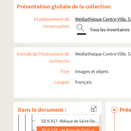
SD ICA4. Maison de la Légion d'Honneur
Présentation globale de la collection
SD ICA5. Place de l'Ancien Marché
Etablissement de
Médiathèque Centre Ville. S
SD ICA6. Le Boulevard de St Pierre
conservation
Tous les inventaires
SD ICA7. L'Abbaye de Saint-Denis - Le Porche Cent
SD ICA8. L'Abbaye de Saint-Denis - Les Orgues
SD ICA9. Péniches sur la Seine
Intitulé de l'instrument de
Médiathèque Centre Ville. S
SD ICA10. L'Eglise de l'Ile
recherche
SD ICA11. Square de la Place Thiers
Titre
Images et objets
SD ICA12. Le square Thiers
Langue
français
SD ICA13. La Caserne
SD ICA14. Ile Saint-Denis - Petit bras de la Seine e
SD ICA15. Le Port
Dans le document :
Prés
SD ICA16. Pont du Canal et la Place de la Gare
SD ICA17. Abbaye de Saint-Denis, avant l'incendie 
SD ICA18. Les Rues de Paris et de la Légion-d'Hon