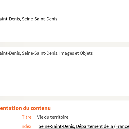
aint-Denis, Seine-Saint-Denis
ral
aint-Denis, Seine-Saint-Denis. Images et Objets
t le Garage
entation du contenu
Titre
Vie du territoire
de la flèche. Abbaye de saint-Denis état actuel. Début XIXe ...
Index
Seine-Saint-Denis, Département de la (France
neur