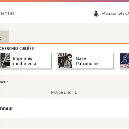
tion
rance
Mon compte C
E
CHERCHES CIBLÉES
ri
Imprimés
Base
multimédia
Patrimoine
nneur
Notice
1 sur 1
onneur