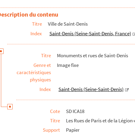
Description du contenu
Titre
Ville de Saint-Denis
Index
Saint-Denis (Seine-Saint-Denis, France)
Titre
Monuments et rues de Saint-Denis
Genre et
Image fixe
caractéristiques
la Légion d'Honneur
physiques
Index
Saint-Denis (Seine-Saint-Denis)
nord dit de la "porte des Valois"
Cote
SD ICA18
 sud
Titre
Les Rues de Paris et de la Légio
Support
Papier